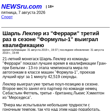
NEWSru.com
| 18+
пятница, 7 августа 2026
Спорт
Шарль Леклер из "Феррари" третий
раз в сезоне "Формулы-1" выиграл
квалификацию
время публикации: 31 августа 2019 г., 19:37 | последнее обновление: 31 августа
2019 г., 19:49
21-летний монегаск Шарль Леклер из команды
"Феррари" показал лучшее время в квалификации Гран-
при Бельгии - 13-го этапа чемпионата мира по
автогонкам в классе машин "Формула-1", проехав
лучший круг за 1 минуту 42,519 секунды.
Леклер выиграл уже третью поул-позицию в сезоне.
Второе место занял его партнер по команде немец
Себастьян Феттель, третье - британец Льюис Хэмилтон
из "Мерседеса".
"Вчера мы испытывали небольшие трудности с
гоночным темпом, так что над этим надо поработать.