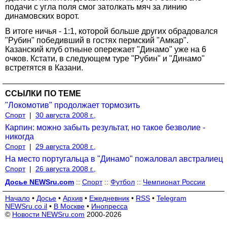
подачи с угла поля смог затолкать мяч за линию
динамовских ворот.
В итоге ничья - 1:1, которой больше других обрадовался
"Рубин" победивший в гостях пермский "Амкар".
Казанский клуб отныне опережает "Динамо" уже на 6
очков. Кстати, в следующем туре "Рубин" и "Динамо"
встретятся в Казани.
ССЫЛКИ ПО ТЕМЕ
"Локомотив" продолжает тормозить
Спорт
|
30 августа 2008 г.,
Карпин: можно забыть результат, но такое безволие -
никогда
Спорт
|
29 августа 2008 г.,
На место португальца в "Динамо" пожаловал австралиец
Спорт
|
26 августа 2008 г.,
Досье NEWSru.com
::
Спорт
::
Футбол
::
Чемпионат России
Начало
•
Досье
•
Архив
•
Ежедневник
•
RSS
•
Telegram
NEWSru.co.il
•
В Москве
•
Инопресса
©
Новости NEWSru.com
2000-2026