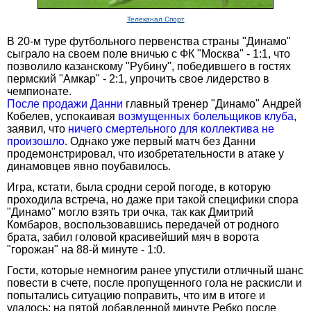
Телеканал Спорт
В 20-м туре футбольного первенства страны "Динамо"
сыграло на своем поле вничью с ФК "Москва" - 1:1, что
позволило казанскому "Рубину", победившего в гостях
пермский "Амкар" - 2:1, упрочить свое лидерство в
чемпионате.
После продажи Данни
главный тренер "Динамо" Андрей
Кобелев, успокаивая
возмущенных болельщиков клуба
,
заявил, что
ничего смертельного для коллектива не
произошло
. Однако уже первый матч без Данни
продемонстрировал, что изобретательности в атаке у
динамовцев явно поубавилось.
Игра, кстати, была сродни серой погоде, в которую
проходила встреча, но даже при такой специфики спора
"Динамо" могло взять три очка, так как Дмитрий
Комбаров, воспользовавшись передачей от родного
брата, забил головой красивейший мяч в ворота
"горожан" на 88-й минуте - 1:0.
Гости, которые немногим ранее упустили отличный шанс
повести в счете, после пропущенного гола не раскисли и
попытались ситуацию поправить, что им в итоге и
удалось: на пятой добавленной минуте Ребко после