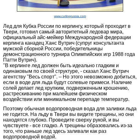
www.curlingrussia.com
Лед для Кубка России по керлингу, который проходит в
Твери, готовил самый авторитетный ледовар мира,
официальный айс-мейкер Международной федерации
керлинга канадец Ханс Вутрич (супруг консультанта
мужской сборной России, победительницы
демонстрационного турнира Олимпийских игр 1988 года
Патти Вутрич).
"В керлинге лед должен быть идеально гладким и
одинаковым по своей структуре, - сказал Ханс Вутрич
агентству "Весь спорт". – Но этого невозможно добиться,
если в воде для льда будут солевые примеси. Наличие
солей делает лед хрупким, подверженным крошению,
растрескиванию при малейшем физическом
воздействии или минимальном перепаде температур.
Поэтому обычная водопроводная вода для заливки льда
не годится. На льду в Твери вы видите трещины, но они
находятся глубоко. Проведите сверху рукой, и вы
чувствуете - все гладко. А трещины образовались из-за
того, что раньше лед здесь заливали как раз
водопроводной водой.