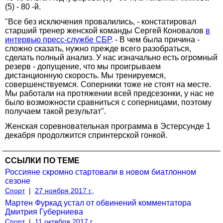
(5) - 80 -й.
"Все без исключения провалились, - констатировал
старший тренер женской команды Сергей Коновалов
в
интервью пресс-службе СБР
. - В чем была причина -
сложно сказать, нужно прежде всего разобраться,
сделать полный анализ. У нас изначально есть огромный
резерв - допущение, что мы проигрываем
дистанционную скорость. Мы тренируемся,
совершенствуемся. Соперники тоже не стоят на месте.
Мы работали на протяжении всей предсезонки, у нас не
было возможности сравниться с соперницами, поэтому
получаем такой результат".
Женская соревновательная программа в Эстерсунде 1
декабря продолжится спринтерской гонкой.
ССЫЛКИ ПО ТЕМЕ
Россияне скромно стартовали в новом биатлонном
сезоне
Спорт
|
27 ноября 2017 г.,
Мартен Фуркад устал от обвинений комментатора
Дмитрия Губерниева
Спорт
|
11 октября 2017 г.,