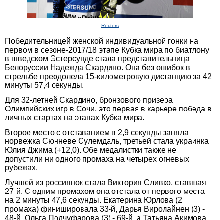
Reuters
Победительницей женской индивидуальной гонки на
первом в сезоне-2017/18 этапе Кубка мира по биатлону
в шведском Эстерсунде стала представительница
Белоруссии Надежда Скардино. Она без ошибок в
стрельбе преодолела 15-километровую дистанцию за 42
минуты 57,4 секунды.
Для 32-летней Скардино, бронзового призера
Олимпийских игр в Сочи, это первая в карьере победа в
личных стартах на этапах Кубка мира.
Второе место с отставанием в 2,9 секунды заняла
норвежка Сюнневе Сулемдаль, третьей стала украинка
Юлия Джима (+12,0). Обе медалистки также не
допустили ни одного промаха на четырех огневых
рубежах.
Лучшей из россиянок стала Виктория Сливко, ставшая
27-й. С одним промахом она отстала от первого места
на 2 минуты 47,6 секунды. Екатерина Юрлова (2
промаха) финишировала 33-й, Дарья Виролайнен (3) -
48-й, Ольга Подчуфарова (3) - 69-й, а Татьяна Акимова