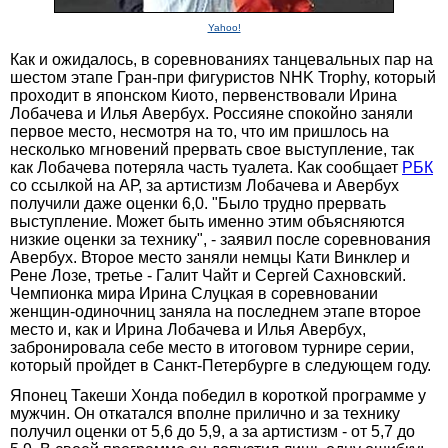
Yahoo!
Как и ожидалось, в соревнованиях танцевальных пар на
шестом этапе Гран-при фигуристов NHK Trophy, который
проходит в японском Киото, первенствовали Ирина
Лобачева и Илья Авербух. Россияне спокойно заняли
первое место, несмотря на то, что им пришлось на
несколько мгновений прервать свое выступление, так
как Лобачева потеряла часть туалета. Как сообщает
РБК
со ссылкой на АР, за артистизм Лобачева и Авербух
получили даже оценки 6,0. "Было трудно прервать
выступление. Может быть именно этим объясняются
низкие оценки за технику", - заявил после соревнования
Авербух. Второе место заняли немцы Кати Винклер и
Рене Лозе, третье - Галит Чайт и Сергей Сахновский.
Чемпионка мира Ирина Слуцкая в соревновании
женщин-одиночниц заняла на последнем этапе второе
место и, как и Ирина Лобачева и Илья Авербух,
забронировала себе место в итоговом турнире серии,
который пройдет в Санкт-Петербурге в следующем году.
Японец Такеши Хонда победил в короткой программе у
мужчин. Он откатался вполне прилично и за технику
получил оценки от 5,6 до 5,9, а за артистизм - от 5,7 до