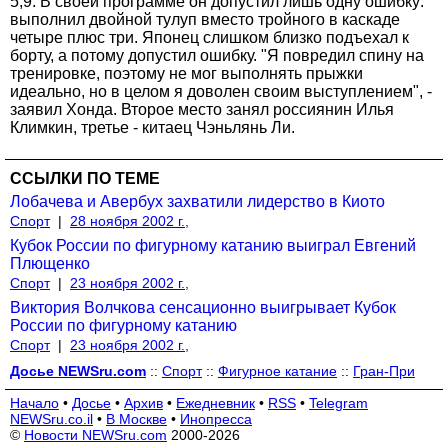
5,9. В своей программе он допустил лишь одну ошибку:
выполнил двойной тулуп вместо тройного в каскаде
четыре плюс три. Японец слишком близко подъехал к
борту, а потому допустил ошибку. "Я повредил спину на
тренировке, поэтому не мог выполнять прыжки
идеально, но в целом я доволен своим выступлением", -
заявил Хонда. Второе место занял россиянин Илья
Климкин, третье - китаец Чэньлянь Ли.
ССЫЛКИ ПО ТЕМЕ
Лобачева и Авербух захватили лидерство в Киото
Спорт
|
28 ноября 2002 г.,
Кубок России по фигурному катанию выиграл Евгений
Плющенко
Спорт
|
23 ноября 2002 г.,
Виктория Волчкова сенсационно выигрывает Кубок
России по фигурному катанию
Спорт
|
23 ноября 2002 г.,
Досье NEWSru.com
::
Спорт
::
Фигурное катание
::
Гран-При
Начало
•
Досье
•
Архив
•
Ежедневник
•
RSS
•
Telegram
NEWSru.co.il
•
В Москве
•
Инопресса
©
Новости NEWSru.com
2000-2026