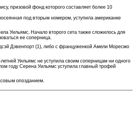
су, призовой фонд которого составляет более 10
посеянная под вторым номером, уступила американке
вела Уильямс. Начало второго сета также сложилось для
зоваться ее соперница.
дсэй Дэвенпорт (1), либо с француженкой Амели Моресмо
-летней Уильямс не уступила своим соперницам ни одного
шлом году Серена Уильямс уступила главный трофей
часовым опозданием.