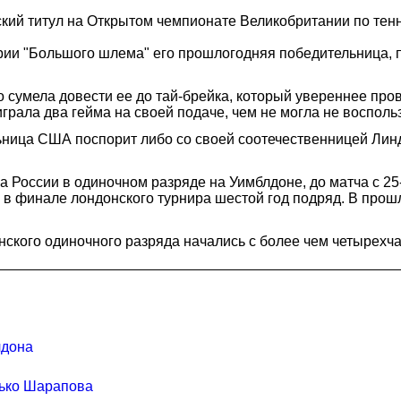
ий титул на Открытом чемпионате Великобритании по тенни
ерии "Большого шлема" его прошлогодняя победительница, 
о сумела довести ее до тай-брейка, который увереннее про
грала два гейма на своей подаче, чем не могла не восполь
ьница США поспорит либо со своей соотечественницей Лин
 России в одиночном разряде на Уимблдоне, до матча с 25
 в финале лондонского турнира шестой год подряд. В про
енского одиночного разряда начались с более чем четырех
лдона
лько Шарапова