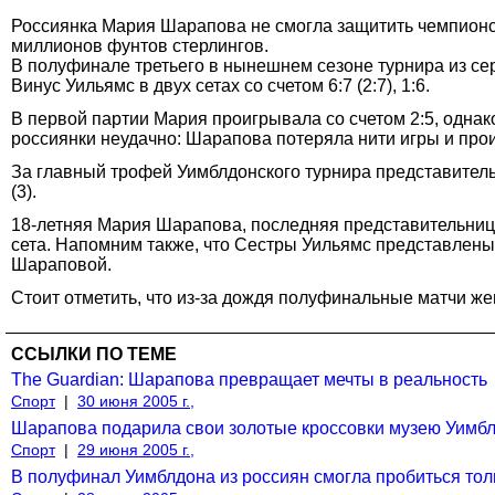
Россиянка Мария Шарапова не смогла защитить чемпионск
миллионов фунтов стерлингов.
В полуфинале третьего в нынешнем сезоне турнира из с
Винус Уильямс в двух сетах со счетом 6:7 (2:7), 1:6.
В первой партии Мария проигрывала со счетом 2:5, однак
россиянки неудачно: Шарапова потеряла нити игры и прои
За главный трофей Уимблдонского турнира представител
(3).
18-летняя Мария Шарапова, последняя представительница
сета. Напомним также, что Сестры Уильямс представлены
Шараповой.
Стоит отметить, что из-за дождя полуфинальные матчи ж
ССЫЛКИ ПО ТЕМЕ
The Guardian: Шарапова превращает мечты в реальность
Спорт
|
30 июня 2005 г.,
Шарапова подарила свои золотые кроссовки музею Уимб
Спорт
|
29 июня 2005 г.,
В полуфинал Уимблдона из россиян смогла пробиться то