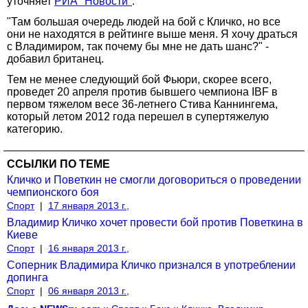
уточняет
РИА "Новости"
.
"Там большая очередь людей на бой с Кличко, но все
они не находятся в рейтинге выше меня. Я хочу драться
с Владимиром, так почему бы мне не дать шанс?" -
добавил британец.
Тем не менее следующий бой Фьюри, скорее всего,
проведет 20 апреля против бывшего чемпиона IBF в
первом тяжелом весе 36-летнего Стива Каннингема,
который летом 2012 года перешел в супертяжелую
категорию.
ССЫЛКИ ПО ТЕМЕ
Кличко и Поветкин не смогли договориться о проведении
чемпионского боя
Спорт
|
17 января 2013 г.,
Владимир Кличко хочет провести бой против Поветкина в
Киеве
Спорт
|
16 января 2013 г.,
Соперник Владимира Кличко признался в употреблении
допинга
Спорт
|
06 января 2013 г.,