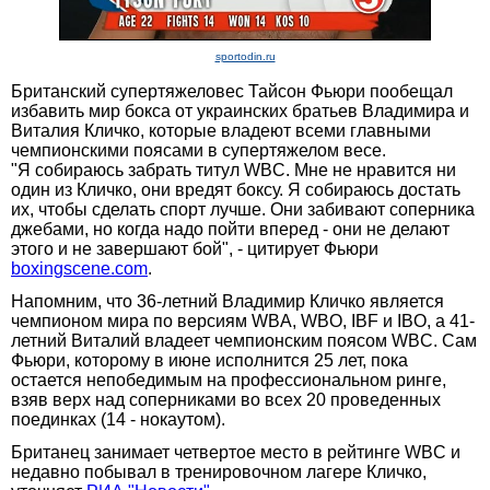
sportodin.ru
Британский супертяжеловес Тайсон Фьюри пообещал
избавить мир бокса от украинских братьев Владимира и
Виталия Кличко, которые владеют всеми главными
чемпионскими поясами в супертяжелом весе.
"Я собираюсь забрать титул WBC. Мне не нравится ни
один из Кличко, они вредят боксу. Я собираюсь достать
их, чтобы сделать спорт лучше. Они забивают соперника
джебами, но когда надо пойти вперед - они не делают
этого и не завершают бой", - цитирует Фьюри
boxingscene.com
.
Напомним, что 36-летний Владимир Кличко является
чемпионом мира по версиям WBA, WBO, IBF и IBO, а 41-
летний Виталий владеет чемпионским поясом WBC. Сам
Фьюри, которому в июне исполнится 25 лет, пока
остается непобедимым на профессиональном ринге,
взяв верх над соперниками во всех 20 проведенных
поединках (14 - нокаутом).
Британец занимает четвертое место в рейтинге WBC и
недавно побывал в тренировочном лагере Кличко,