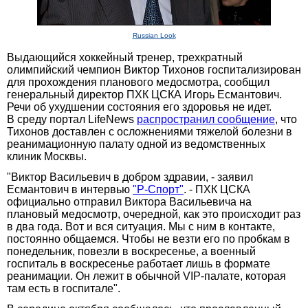
Russian Look
Выдающийся хоккейный тренер, трехкратный
олимпийский чемпион Виктор Тихонов госпитализирован
для прохождения планового медосмотра, сообщил
генеральный директор ПХК ЦСКА Игорь Есмантович.
Речи об ухудшении состояния его здоровья не идет.
В среду портал LifeNews
распространил сообщение
, что
Тихонов доставлен с осложнениями тяжелой болезни в
реанимационную палату одной из ведомственных
клиник Москвы.
"Виктор Васильевич в добром здравии, - заявил
Есмантович в интервью
"Р-Спорт"
. - ПХК ЦСКА
официально отправил Виктора Васильевича на
плановый медосмотр, очередной, как это происходит раз
в два года. Вот и вся ситуация. Мы с ним в контакте,
постоянно общаемся. Чтобы не везти его по пробкам в
понедельник, повезли в воскресенье, а военный
госпиталь в воскресенье работает лишь в формате
реанимации. Он лежит в обычной VIP-палате, которая
там есть в госпитале".