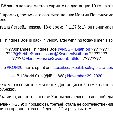
ё занял первое место в спринте на дистанции 10 км на эт
 промах), третье - его соотечественник Мартин Понсилуома
оле.
рла Легрейд показал 18-е время (+1.27,6; 1), он принимает 
 Thingnes Boe is back in yellow after winning today's men's spr
????Johannes Thingnes Boe
@NSSF_Biathlon
????????
????
@SebbeSamuelsson
@SwedenBiathlon
????????
????
@MartinPonsi
@SwedenBiathlon
????????
 the
#KON20
men's sprint on
https://t.co/bk5aBBso9Q
pic.twitt
— IBU World Cup (@IBU_WC)
November 29, 2020
 место в спринтерской гонке. Дистанцию в 7,5 км 25-летня
 рубежах.
ка мира, до этого в активе Ханны числились по две победы
анн (+23,9; 0 промахов), третьей стала ее соотечественниц
шила соревновательный день с 17-м результатом.