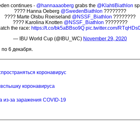
eden continues -
@hannaaaoberg
grabs the
@KlahtiBiathlon
spr
???? Hanna Oeberg
@SwedenBiathlon
????????
???? Marte Olsbu Roeiseland
@NSSF_Biathlon
????????
???? Karolina Knotten
@NSSF_Biathlon
????????
tch the race:
https://t.co/bk5aBBso9Q
pic.twitter.com/RTqHD
— IBU World Cup (@IBU_WC)
November 29, 2020
 по 6 декабря.
спространяться коронавирус
а вспышку коронавируса
ра из-за заражения COVID-19