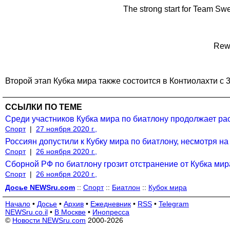
The strong start for Team Sw
Rewa
Второй этап Кубка мира также состоится в Контиолахти с 3
ССЫЛКИ ПО ТЕМЕ
Среди участников Кубка мира по биатлону продолжает ра
Спорт
|
27 ноября 2020 г.,
Россиян допустили к Кубку мира по биатлону, несмотря н
Спорт
|
26 ноября 2020 г.,
Сборной РФ по биатлону грозит отстранение от Кубка ми
Спорт
|
26 ноября 2020 г.,
Досье NEWSru.com
::
Спорт
::
Биатлон
::
Кубок мира
Начало
•
Досье
•
Архив
•
Ежедневник
•
RSS
•
Telegram
NEWSru.co.il
•
В Москве
•
Инопресса
©
Новости NEWSru.com
2000-2026