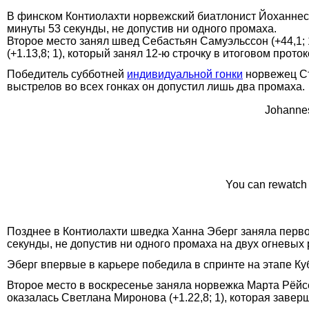
В финском Контиолахти норвежский биатлонист Йоханнес Б
минуты 53 секунды, не допустив ни одного промаха.
Второе место занял швед Себастьян Самуэльссон (+44,1; 1
(+1.13,8; 1), который занял 12-ю строчку в итоговом проток
Победитель субботней
индивидуальной гонки
норвежец Сту
выстрелов во всех гонках он допустил лишь два промаха.
Johannes
You can rewatch
Позднее в Контиолахти шведка Ханна Эберг заняла первое
секунды, не допустив ни одного промаха на двух огневых
Эберг впервые в карьере победила в спринте на этапе Куб
Второе место в воскресенье заняла норвежка Марта Рёйсел
оказалась Светлана Миронова (+1.22,8; 1), которая завер