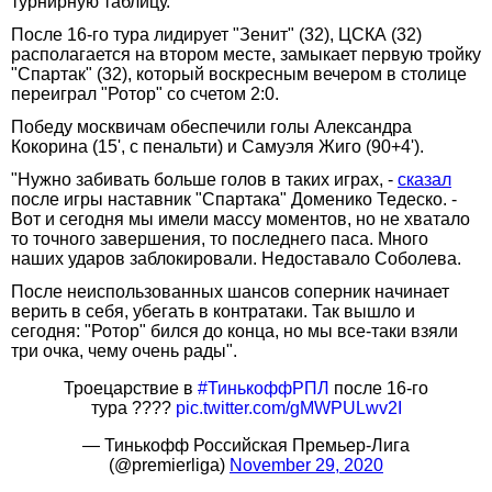
турнирную таблицу.
После 16-го тура лидирует "Зенит" (32), ЦСКА (32)
располагается на втором месте, замыкает первую тройку
"Спартак" (32), который воскресным вечером в столице
переиграл "Ротор" со счетом 2:0.
Победу москвичам обеспечили голы Александра
Кокорина (15', с пенальти) и Самуэля Жиго (90+4').
"Нужно забивать больше голов в таких играх, -
сказал
после игры наставник "Спартака" Доменико Тедеско. -
Вот и сегодня мы имели массу моментов, но не хватало
то точного завершения, то последнего паса. Много
наших ударов заблокировали. Недоставало Соболева.
После неиспользованных шансов соперник начинает
верить в себя, убегать в контратаки. Так вышло и
сегодня: "Ротор" бился до конца, но мы все-таки взяли
три очка, чему очень рады".
Троецарствие в
#ТинькоффРПЛ
после 16-го
тура ????
pic.twitter.com/gMWPULwv2I
— Тинькофф Российская Премьер-Лига
(@premierliga)
November 29, 2020