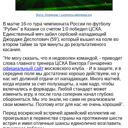
Фото: Andsemar / commons.wikimedia.org
В матче 16-го тура чемпионата России по футболу
"Рубин" в Казани со счетом 1:0 победил ЦСКА.
Единственный мяч забил сербский нападающий
Джордже Деспотович (59'), который вышел на поле во
втором тайме за три минуты до результативного
касания.
"Не могу сказать, что я недоволен командой, - приводит
слова главного тренера ЦСКА Виктора Гончаренко
официальный сайт
московского клуба. - И в защите, и в
середине поля мы достаточно хорошо действуем, но у
нас нет должной отдачи от нападающих. Много матчей,
когда играем за счет полузащиты, а нам надо, чтобы
включались и форварды. Любой стандарт может
изменить игру, и после гола соперник начал глубоко
обороняться. Мы это знали, но сами не реализовали
свои моменты. Поэтому итог для нас не очень хороший".
Перед воскресной встречей армейский коллектив не
проигрывал в первенстве страны на протяжении шести
встреч и имел отличные шансы единолично возглавить