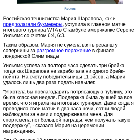
Reuters
Российская теннисистка Мария Шарапова, как и
предполагали букмекеры
, уступила в главном матче
итогового турнира WTA в Стамбуле американке Серене
Уильямс со счетом 6:4, 6:3.
Таким образом, Мария не сумела взять реванш у
соперницы за
разгромное поражение
в финале
лондонской Олимпиады.
Уильямс успела за полтора часа сделать три брейка,
тогда как Шарапова не заработала ни одного брейк-
пойнта. На счету победительницы 11 эйсов, а Марии
удалось лишь два раза подать навылет.
"Я хотела бы поблагодарить потрясающую публику, это
была классная неделя. Поддержка была лучшей за все
время, что я играла на итоговых турнирах. Даже когда я
проводила свои матчи в два часа ночи, сотни людей
наблюдали за ними и поддерживали меня. Для
спортсмена нет большей награды, чем получать такую
поддержку", - сказала Мария на церемонии
награждения.