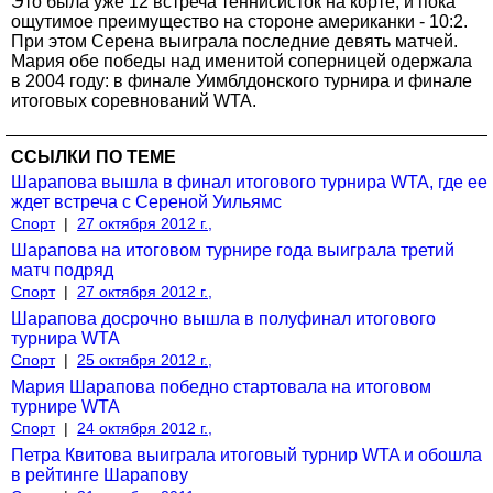
Это была уже 12 встреча теннисисток на корте, и пока
ощутимое преимущество на стороне американки - 10:2.
При этом Серена выиграла последние девять матчей.
Мария обе победы над именитой соперницей одержала
в 2004 году: в финале Уимблдонского турнира и финале
итоговых соревнований WTA.
ССЫЛКИ ПО ТЕМЕ
Шарапова вышла в финал итогового турнира WTA, где ее
ждет встреча с Сереной Уильямс
Спорт
|
27 октября 2012 г.,
Шарапова на итоговом турнире года выиграла третий
матч подряд
Спорт
|
27 октября 2012 г.,
Шарапова досрочно вышла в полуфинал итогового
турнира WTA
Спорт
|
25 октября 2012 г.,
Мария Шарапова победно стартовала на итоговом
турнире WTA
Спорт
|
24 октября 2012 г.,
Петра Квитова выиграла итоговый турнир WTA и обошла
в рейтинге Шарапову