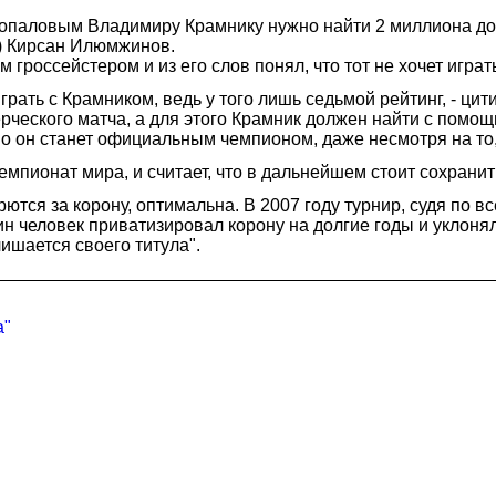
опаловым Владимиру Крамнику нужно найти 2 миллиона дол
) Кирсан Илюмжинов.
россейстером и из его слов понял, что тот не хочет играть
играть с Крамником, ведь у того лишь седьмой рейтинг, - ц
рческого матча, а для этого Крамник должен найти с помо
но он станет официальным чемпионом, даже несмотря на то,
емпионат мира, и считает, что в дальнейшем стоит сохрани
тся за корону, оптимальна. В 2007 году турнир, судя по вс
н человек приватизировал корону на долгие годы и уклонял
ишается своего титула".
а"