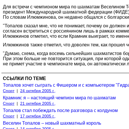
Для встречи с чемпионом мира по шахматам Веселином Т
президент Международной шахматной федерации (ФИДЕ
По словам Илюмжинова, он недавно общался с болгарским г
"Топалов сказал мне, что не понимает, почему он должен 
согласен встретиться с россиянином лишь в рамках комме
Илюмжинов отметил, что если Крамник выиграет, то имен
Илюмжинов также отметил, что доволен тем, как прошел ч
"Думаю, схема, когда восемь сильнейших шахматистов борю
При этом больше не повторится ситуация, при которой оди
не примет участие в чемпионате мира, он автоматически л
ССЫЛКИ ПО ТЕМЕ
Топалов хочет сыграть с Фишером и с компьютером "Гидр
Спорт
|
24 октября 2005 г.,
Крамник: я – настоящий чемпион мира по шахматам
Спорт
|
21 октября 2005 г.,
Топалов стал побеждать после разговора с колдуном
Спорт
|
17 октября 2005 г.,
Веселин Топалов – новый шахматный король
Спорт
|
14 октября 2005 г.,