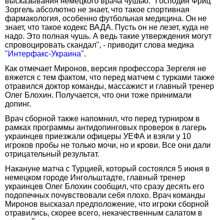
высказывания немецкого врача чушью. "Господин Фриц
Зоргель абсолютно не знает, что такое спортивная
фармакология, особенно футбольная медицина. Он не
знает, что такое кодекс ВАДА. Пусть он не лезет, куда не
надо. Это полная чушь. А ведь такие утверждения могут
спровоцировать скандал", - приводит слова медика
"Интерфакс-Украина"
.
Как отмечает Миронов, версия профессора Зергеля не
вяжется с тем фактом, что перед матчем с турками также
отравился доктор команды, массажист и главный тренер
Олег Блохин. Получается, что они тоже принимали
допинг.
Врач сборной также напомнил, что перед турниром в
рамках программы антидопинговых проверок в лагерь
украинцев приезжали офицеры УЕФА и взяли у 10
игроков пробы не только мочи, но и крови. Все они дали
отрицательный результат.
Накануне матча с Турцией, который состоялся 5 июня в
немецком городе Ингольштадте, главный тренер
украинцев Олег Блохин сообщил, что сразу десять его
подопечных почувствовали себя плохо. Врач команды
Миронов высказал предположение, что игроки сборной
отравились, скорее всего, некачественным салатом в