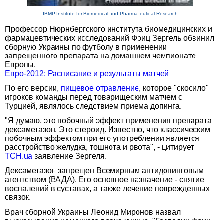
IBMP Institute for Biomedical and Pharmaceutical Research
Профессор Нюрнбергского института биомедицинских и
фармацевтических исследований Фриц Зергель обвинил
сборную Украины по футболу в применении
запрещенного препарата на домашнем чемпионате
Европы.
Евро-2012: Расписание и результаты матчей
По его версии,
пищевое отравление
, которое "скосило"
игроков команды перед товарищеским матчем с
Турцией, являлось следствием приема допинга.
"Я думаю, это побочный эффект применения препарата
дексаметазон. Это стероид. Известно, что классическим
побочным эффектом при его употреблении является
расстройство желудка, тошнота и рвота", - цитирует
TCH.ua
заявление Зергеля.
Дексаметазон запрещен Всемирным антидопинговым
агентством (ВАДА). Его основное назначение - снятие
воспалений в суставах, а также лечение поврежденных
связок.
Врач сборной Украины Леонид Миронов назвал