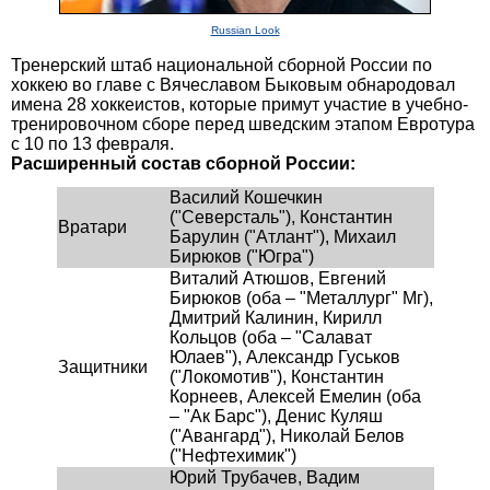
Russian Look
Тренерский штаб национальной сборной России по
хоккею во главе с Вячеславом Быковым обнародовал
имена 28 хоккеистов, которые примут участие в учебно-
тренировочном сборе перед шведским этапом Евротура
с 10 по 13 февраля.
Расширенный состав сборной России:
Василий Кошечкин
("Северсталь"), Константин
Вратари
Барулин ("Атлант"), Михаил
Бирюков ("Югра")
Виталий Атюшов, Евгений
Бирюков (оба – "Металлург" Мг),
Дмитрий Калинин, Кирилл
Кольцов (оба – "Салават
Юлаев"), Александр Гуськов
Защитники
("Локомотив"), Константин
Корнеев, Алексей Емелин (оба
– "Ак Барс"), Денис Куляш
("Авангард"), Николай Белов
("Нефтехимик")
Юрий Трубачев, Вадим