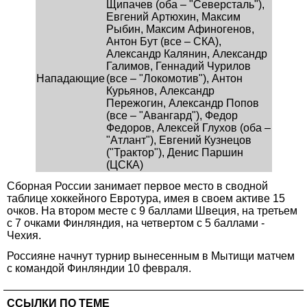
Щипачев (оба – "Северсталь"),
Евгений Артюхин, Максим
Рыбин, Максим Афиногенов,
Антон Бут (все – СКА),
Александр Калянин, Александр
Галимов, Геннадий Чурилов
Нападающие
(все – "Локомотив"), Антон
Курьянов, Александр
Пережогин, Александр Попов
(все – "Авангард"), Федор
Федоров, Алексей Глухов (оба –
"Атлант"), Евгений Кузнецов
("Трактор"), Денис Паршин
(ЦСКА)
Сборная России занимает первое место в сводной
таблице хоккейного Евротура, имея в своем активе 15
очков. На втором месте с 9 баллами Швеция, на третьем
с 7 очками Финляндия, на четвертом с 5 баллами -
Чехия.
Россияне начнут турнир вынесенным в Мытищи матчем
с командой Финляндии 10 февраля.
ССЫЛКИ ПО ТЕМЕ