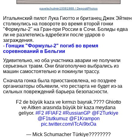
pavelschulmin10081988 / DepositPhotos
Итальянский пилот Лука Гиотто и британец Джек Эйткен
столкнулись на повороте во время второй гонки
"Формулы-2" на Гран-при России в Сочи. Болиды едва
ли не разлетелись вдребезги после ударов о
заграждения.
-
Гонщик "Формулы-2" погиб во время
соревнований в Бельгии
Удивительно, но оба участника аварии не получили
серьезных травм. Они благополучно выбрались из
машин самостоятельно и покинули трассу.
Сначала гонка была приостановлена, но позднее
организаторы объявили, что рестарта не будет из-за
сильных повреждений барьера безопасности.
F2 de büyük kaza ve kırmızı bayrak.???? Ghiotto
ve Aitken arasında büyük bir kaza meydana
geliyor.
#F2
#FIAF2
#RussianGP
@F2Turkiye
@F1tutkumuz
@F1Krampon
pic.twitter.com/iTcAi9txOa
— Mick Schumacher Türkiye????????