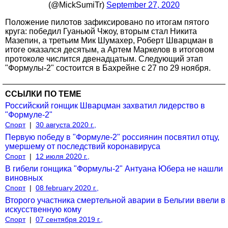
(@MickSumiTr)
September 27, 2020
Положение пилотов зафиксировано по итогам пятого
круга: победил Гуаньюй Чжоу, вторым стал Никита
Мазепин, а третьим Мик Шумахер, Роберт Шварцман в
итоге оказался десятым, а Артем Маркелов в итоговом
протоколе числится двенадцатым. Следующий этап
"Формулы-2" состоится в Бахрейне с 27 по 29 ноября.
ССЫЛКИ ПО ТЕМЕ
Российский гонщик Шварцман захватил лидерство в
"Формуле-2"
Спорт
|
30 августа 2020 г.,
Первую победу в "Формуле-2" россиянин посвятил отцу,
умершему от последствий коронавируса
Спорт
|
12 июля 2020 г.,
В гибели гонщика "Формулы-2" Антуана Юбера не нашли
виновных
Спорт
|
08 february 2020 г.,
Второго участника смертельной аварии в Бельгии ввели в
искусственную кому
Спорт
|
07 сентября 2019 г.,