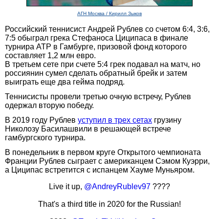
АГН Москва / Кирилл Зыков
Российский теннисист Андрей Рублев со счетом 6:4, 3:6,
7:5 обыграл грека Стефаноса Циципаса в финале
турнира АТР в Гамбурге, призовой фонд которого
составляет 1,2 млн евро.
В третьем сете при счете 5:4 грек подавал на матч, но
россиянин сумел сделать обратный брейк и затем
выиграть еще два гейма подряд.
Теннисисты провели третью очную встречу, Рублев
одержал вторую победу.
В 2019 году Рублев
уступил в трех сетах
грузину
Николозу Басилашвили в решающей встрече
гамбургского турнира.
В понедельник в первом круге Открытого чемпионата
Франции Рублев сыграет с американцем Сэмом Куэрри,
а Циципас встретится с испанцем Хауме Муньяром.
Live it up,
@AndreyRublev97
????
That's a third title in 2020 for the Russian!