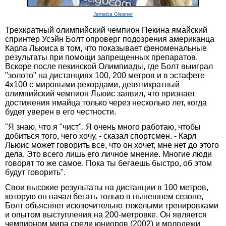
Jamaica Gleaner
Трехкратный олимпийский чемпион Пекина ямайский
спринтер Усэйн Болт опроверг подозрения американца
Карла Льюиса в том, что показывает феноменальные
результаты при помощи запрещенных препаратов.
Вскоре после пекинской Олимпиады, где Болт выиграл
"золото" на дистанциях 100, 200 метров и в эстафете
4х100 с мировыми рекордами, девятикратный
олимпийский чемпион Льюис заявил, что признает
достижения ямайца только через несколько лет, когда
будет уверен в его честности.
"Я знаю, что я "чист". Я очень много работаю, чтобы
добиться того, чего хочу, - сказал спортсмен. - Карл
Льюис может говорить все, что он хочет, мне нет до этого
дела. Это всего лишь его личное мнение. Многие люди
говорят то же самое. Пока ты бегаешь быстро, об этом
будут говорить".
Свои высокие результаты на дистанции в 100 метров,
которую он начал бегать только в нынешнем сезоне,
Болт объясняет исключительно тяжелыми тренировками
и опытом выступления на 200-метровке. Он является
чемпионом мира среди юниоров (2002) и молодежи