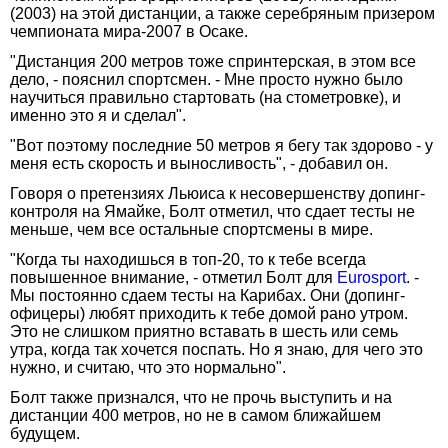
(2003) на этой дистанции, а также серебряным призером
чемпионата мира-2007 в Осаке.
"Дистанция 200 метров тоже спринтерская, в этом все
дело, - пояснил спортсмен. - Мне просто нужно было
научиться правильно стартовать (на стометровке), и
именно это я и сделал".
"Вот поэтому последние 50 метров я бегу так здорово - у
меня есть скорость и выносливость", - добавил он.
Говоря о претензиях Льюиса к несовершенству допинг-
контроля на Ямайке, Болт отметил, что сдает тесты не
меньше, чем все остальные спортсмены в мире.
"Когда ты находишься в топ-20, то к тебе всегда
повышенное внимание, - отметил Болт для
Eurosport
. -
Мы постоянно сдаем тесты на Карибах. Они (допинг-
офицеры) любят приходить к тебе домой рано утром.
Это не слишком приятно вставать в шесть или семь
утра, когда так хочется поспать. Но я знаю, для чего это
нужно, и считаю, что это нормально".
Болт также признался, что не прочь выступить и на
дистанции 400 метров, но не в самом ближайшем
будущем.