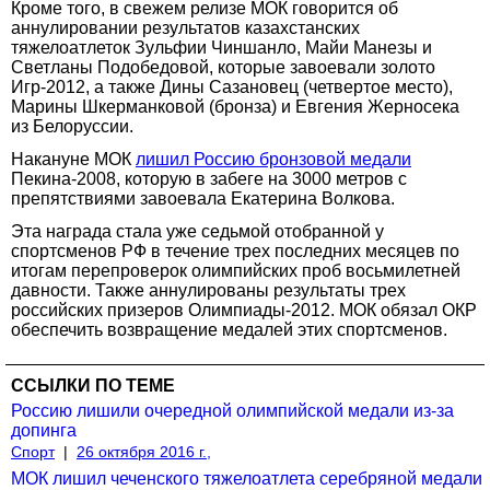
Кроме того, в свежем релизе МОК говорится об
аннулировании результатов казахстанских
тяжелоатлеток Зульфии Чиншанло, Майи Манезы и
Светланы Подобедовой, которые завоевали золото
Игр-2012, а также Дины Сазановец (четвертое место),
Марины Шкерманковой (бронза) и Евгения Жерносека
из Белоруссии.
Накануне МОК
лишил Россию бронзовой медали
Пекина-2008, которую в забеге на 3000 метров с
препятствиями завоевала Екатерина Волкова.
Эта награда стала уже седьмой отобранной у
спортсменов РФ в течение трех последних месяцев по
итогам перепроверок олимпийских проб восьмилетней
давности. Также аннулированы результаты трех
российских призеров Олимпиады-2012. МОК обязал ОКР
обеспечить возвращение медалей этих спортсменов.
ССЫЛКИ ПО ТЕМЕ
Россию лишили очередной олимпийской медали из-за
допинга
Спорт
|
26 октября 2016 г.,
МОК лишил чеченского тяжелоатлета серебряной медали