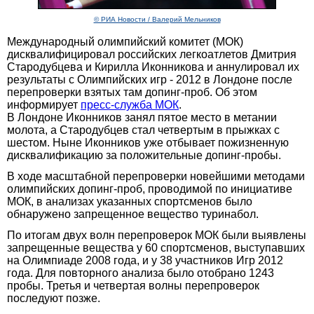
© РИА Новости / Валерий Мельников
Международный олимпийский комитет (МОК)
дисквалифицировал российских легкоатлетов Дмитрия
Стародубцева и Кирилла Иконникова и аннулировал их
результаты с Олимпийских игр - 2012 в Лондоне после
перепроверки взятых там допинг-проб. Об этом
информирует
пресс-служба МОК
.
В Лондоне Иконников занял пятое место в метании
молота, а Стародубцев стал четвертым в прыжках с
шестом. Ныне Иконников уже отбывает пожизненную
дисквалификацию за положительные допинг-пробы.
В ходе масштабной перепроверки новейшими методами
олимпийских допинг-проб, проводимой по инициативе
МОК, в анализах указанных спортсменов было
обнаружено запрещенное вещество туринабол.
По итогам двух волн перепроверок МОК были выявлены
запрещенные вещества у 60 спортсменов, выступавших
на Олимпиаде 2008 года, и у 38 участников Игр 2012
года. Для повторного анализа было отобрано 1243
пробы. Третья и четвертая волны перепроверок
последуют позже.