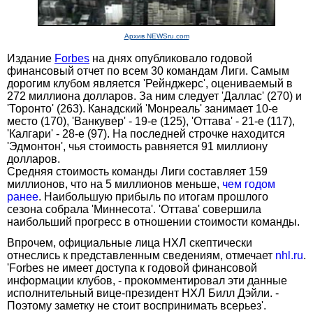
Архив NEWSru.com
Издание
Forbes
на днях опубликовало годовой
финансовый отчет по всем 30 командам Лиги. Самым
дорогим клубом является 'Рейнджерс', оцениваемый в
272 миллиона долларов. За ним следует 'Даллас' (270) и
'Торонто' (263). Канадский 'Монреаль' занимает 10-е
место (170), 'Ванкувер' - 19-е (125), 'Оттава' - 21-е (117),
'Калгари' - 28-е (97). На последней строчке находится
'Эдмонтон', чья стоимость равняется 91 миллиону
долларов.
Средняя стоимость команды Лиги составляет 159
миллионов, что на 5 миллионов меньше,
чем годом
ранее
. Наибольшую прибыль по итогам прошлого
сезона собрала 'Миннесота'. 'Оттава' совершила
наибольший прогресс в отношении стоимости команды.
Впрочем, официальные лица НХЛ скептически
отнеслись к представленным сведениям, отмечает
nhl.ru
.
'Forbes не имеет доступа к годовой финансовой
информации клубов, - прокомментировал эти данные
исполнительный вице-президент НХЛ Билл Дэйли. -
Поэтому заметку не стоит воспринимать всерьез'.