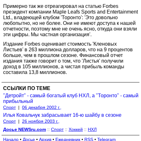
Примерно так же отреагировал на статью Forbes
президент компании Maple Leafs Sports and Entertainment
Ltd., владеющей клубом 'Торонто': 'Это довольно
любопытно, но не более. Они не имеют доступа к нашей
отчетности, поэтому мне не очень ясно, откуда они взяли
эти цифры. Мы частная организация'.
Издание Forbes оценивает стоимость 'Кленовых
Листьев' в 263 миллиона долларов, что на 9 процентов
больше, чем в прошлом сезоне. Финансовый отчет
издания также говорит о том, что 'Листья' получили
доход в 105 миллионов, а чистая прибыль команды
составила 13,8 миллионов.
ССЫЛКИ ПО ТЕМЕ
"Детройт" - самый богатый клуб НХЛ, а "Торонто" - самый
прибыльный
Спорт
|
06 декабря 2002 г.,
Илья Ковальчук забрасывает 16-ю шайбу в сезоне
Спорт
|
26 ноября 2003 г.,
Досье NEWSru.com
::
Спорт
::
Хоккей
::
НХЛ
Начало
•
Досье
•
Архив
•
Ежедневник
•
RSS
•
Telegram