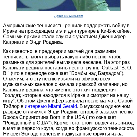
Архив NEWSru.com
Американские теннисисты решили поддержать войну в
Ираке на проходящем в эти дни турнире в Ки-Бискейне.
Самыми яркими стали случаи с участием Дженнифер
Каприати и Энди Роддика.
Как известно, в преддверии матчей для разминки
теннисисты могут выбрать какую-либо песню, чтобы
разминка для зрителей выглядела веселее. На этот раз
Каприати решила поставить песню группы Outkast "B. O.
B." (что в переводе означает "Бомбы над Багдадом").
Отметим, что эту песню изъяли из эфиров всех
музыкальных каналов с начала иракской кампании, но
Каприати решила, что именно этот хит поддержит
"солдат, которые находятся в Ираке и смотрят на нашу
игру". Об этом Дженнифер заявила после матча с Сарой
Тэйлор в
интервью Miami Gerald
. В мужском одиночном
разряде отличился Энди Роддик, который заказал песню
Брюса Спрингстина Born in the USA (что означает
"Рожденный в США"). Кроме того, стоит выделить эпизод
в матче первого круга, когда во французского теннисиста
Николя Эскюде полетели надкусанные фрукты из-за