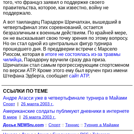
того, что француз заявил о поддержке своего
правительства, которое, как известно, войну не
поддержало.
А вот таиландец Парадорн Шричапхан, вышедший в
четвертьфинал этих соревнований, остается
безразличным к военным действиям. По крайней мере,
он не высказывает свою точку зрения по этому вопросу.
Но он стал одной из центральных фигур турнира
прошедшего дня. В преддверии встречи с Марсело
Риосом, которая в
итоге не состоялась из-за травмы
чилийца
, Парадорну вручили сразу два приза.
Шричапхан стал самым прогрессирующим спортсменом
по версии АТР. Кроме этого ему был вручен приз имени
Штефана Эдберга, сообщает
сайт АТР
.
ССЫЛКИ ПО ТЕМЕ
Андре Агасси уже в четвертьфинале турнира в Майами
Спорт
|
26 марта 2003 г.,
Американские солдаты публикуют дневники в интернете
В мире
|
26 марта 2003 г.,
Досье NEWSru.com
::
Спорт
::
Теннис
::
Турнир а Майами