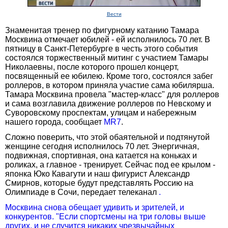
Вести
Знаменитая тренер по фигурному катанию Тамара
Москвина отмечает юбилей - ей исполнилось 70 лет. В
пятницу в Санкт-Петербурге в честь этого события
состоялся торжественный митинг с участием Тамары
Николаевны, после которого прошел концерт,
посвященный ее юбилею. Кроме того, состоялся забег
роллеров, в котором приняла участие сама юбилярша.
Тамара Москвина провела "мастер-класс" для роллеров
и сама возглавила движение роллеров по Невскому и
Суворовскому проспектам, улицам и набережным
нашего города, сообщает
MR7
.
Сложно поверить, что этой обаятельной и подтянутой
женщине сегодня исполнилось 70 лет. Энергичная,
подвижная, спортивная, она катается на коньках и
роликах, а главное - тренирует. Сейчас под ее крылом -
японка Юко Кавагути и наш фигурист Александр
Смирнов, которые будут представлять Россию на
Олимпиаде в Сочи, передает телеканал
.
Москвина снова обещает удивить и зрителей, и
конкурентов. "Если спортсмены на три головы выше
других, и не случится никаких чрезвычайных