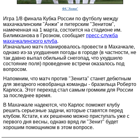
ФК "Анжи"
Игра 1/8 финала Кубка России по футболу между
махачкалинским "Анжи" и питерским "Зенитом",
намеченная на 1 марта, состоится на стадионе им.
Билимханова в Грозном, сообщает
пресс-служба
махачкалинского клуба
.
Изначально матч планировалось провести в Махачкале,
однако из-за ухудшения погоды в городе (в частности, не
так давно выпал обильный снегопад, что ухудшило
состояние поля) проведение встречи оказалось под
вопросом.
Напомним, что матч против "Зенита" станет дебютным
для звездного новобранца команды - бразильца Роберто
Карлоса. Этот переход стал самым громким для России
за последнее время.
В Махачкале надеются, что Карлос поможет клубу
решить серьезные задачи, которые ставятся перед
клубом. Кстати, к их решению можно приступать уже с
первого дня весны, однако вряд ли "Зенит" будет
хорошим помощником в этом вопросе.