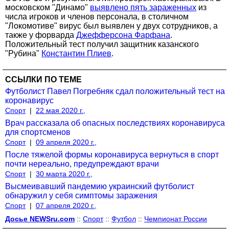
московском "Динамо"
выявлено пять зараженных
из
числа игроков и членов персонала, в столичном
"Локомотиве" вирус был выявлен у двух сотрудников, а
также у форварда
Джефферсона Фарфана
.
Положительный тест получил защитник казанского
"Рубина"
Константин Плиев
.
ССЫЛКИ ПО ТЕМЕ
Футболист Павел Погребняк сдал положительный тест на
коронавирус
Спорт
|
22 мая 2020 г.,
Врач рассказала об опасных последствиях коронавируса
для спортсменов
Спорт
|
09 апреля 2020 г.,
После тяжелой формы коронавируса вернуться в спорт
почти нереально, предупреждают врачи
Спорт
|
30 марта 2020 г.,
Высмеивавший пандемию украинский футболист
обнаружил у себя симптомы заражения
Спорт
|
07 апреля 2020 г.,
Досье NEWSru.com
::
Спорт
::
Футбол
::
Чемпионат России