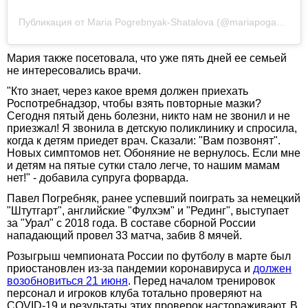
Публикация от Maria Pogrebnyak-Shatalova (@mariapoga_)
23 
Мария также посетовала, что уже пять дней ее семьей
не интересовались врачи.
"Кто знает, через какое время должен приехать
Роспотребнадзор, чтобы взять повторные мазки?
Сегодня пятый день болезни, никто нам не звонил и не
приезжал! Я звонила в детскую поликлинику и спросила,
когда к детям приедет врач. Сказали: "Вам позвонят".
Новых симптомов нет. Обоняние не вернулось. Если мне
и детям на пятые сутки стало легче, то нашим мамам
нет!" - добавила супруга форварда.
Павел Погребняк, ранее успевший поиграть за немецкий
"Штутгарт", английские "Фулхэм" и "Рединг", выступает
за "Урал" с 2018 года. В составе сборной России
нападающий провел 33 матча, забив 8 мячей.
Розыгрыш чемпионата России по футболу в марте был
приостановлен из-за пандемии коронавируса и
должен
возобновиться 21 июня
. Перед началом тренировок
персонал и игроков клуба тотально проверяют на
COVID-19 и результаты этих проверок настораживают. В