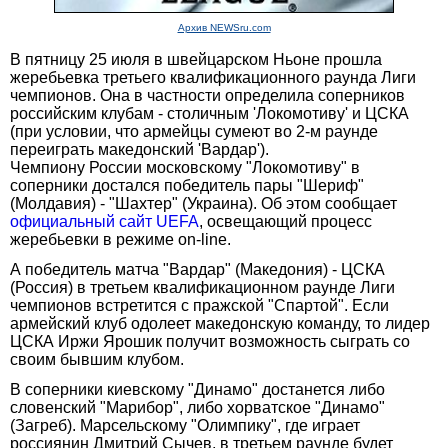
Архив NEWSru.com
В пятницу 25 июля в швейцарском Ньоне прошла
жеребьевка третьего квалификационного раунда Лиги
чемпионов. Она в частности определила соперников
российским клубам - столичным 'Локомотиву' и ЦСКА
(при условии, что армейцы сумеют во 2-м раунде
переиграть македонский 'Вардар').
Чемпиону России московскому "Локомотиву" в
соперники достался победитель пары "Шериф"
(Молдавия) - "Шахтер" (Украина). Об этом сообщает
официальный сайт UEFA
, освещающий процесс
жеребьевки в режиме on-line.
А победитель матча "Вардар" (Македония) - ЦСКА
(Россия) в третьем квалификационном раунде Лиги
чемпионов встретится с пражской "Спартой". Если
армейский клуб одолеет македонскую команду, то лидер
ЦСКА Иржи Ярошик получит возможность сыграть со
своим бывшим клубом.
В соперники киевскому "Динамо" достанется либо
словенский "Марибор", либо хорватское "Динамо"
(Загреб). Марсельскому "Олимпику", где играет
россиянин Дмитрий Сычев, в третьем раунде будет