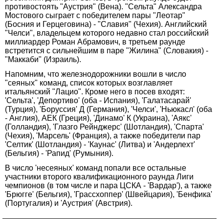
противостоять "Аустрия" (Вена). "Сельта" Александра
Мостового сыграет с победителем пары "Леотар"
(Босния и Герцеговина) - "Славия" (Чехия). Английский
"Челси", владельцем которого недавно стал российский
миллиардер Роман Абрамович, в третьем раунде
встретится с сильнейшим в паре "Жилина" (Словакия) -
"Маккаби" (Израиль).
Напомним, что железнодорожники вошли в число
"сеяных" команд, список которых возглавляет
итальянский "Лацио". Кроме него в посев входят:
'Сельта', 'Депортиво' (оба - Испания), 'Галатасарай'
(Турция), 'Боруссия' Д (Германия), 'Челси', 'Ньюкасл' (оба
- Англия), АЕК (Греция), 'Динамо' К (Украина), 'Аякс'
(Голландия), 'Глазго Рейнджерс' (Шотландия), 'Спарта'
(Чехия), 'Марсель' (Франция), а также победители пар
'Селтик' (Шотландия) - 'Каунас' (Литва) и 'Андерлехт'
(Бельгия) - 'Рапид' (Румыния).
В число 'несеяных' команд попали все остальные
участники второго квалификационного раунда Лиги
чемпионов (в том числе и пара ЦСКА - 'Вардар'), а также
'Брюгге' (Бельгия), 'Грассхоппер' (Швейцария), 'Бенфика'
(Португалия) и 'Аустрия' (Австрия).