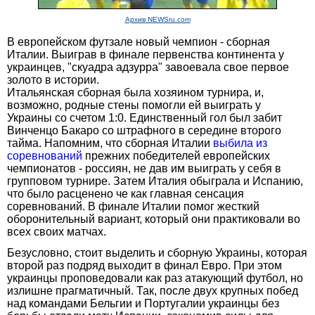
Архив NEWSru.com
В европейском футзале новый чемпион - сборная
Италии. Выиграв в финале первенства континента у
украинцев, "скуадра адзурра" завоевала свое первое
золото в истории.
Итальянская сборная была хозяином турнира, и,
возможно, родные стены помогли ей выиграть у
Украины со счетом 1:0. Единственный гол был забит
Винченцо Бакаро со штрафного в середине второго
тайма. Напомним, что сборная Италии
выбила из
соревнований
прежних победителей европейских
чемпионатов - россиян, не дав им выиграть у себя в
групповом турнире. Затем Италия обыграла и Испанию,
что было расценено че как главная сенсация
соревнований. В финале Италии помог жесткий
оборонительный вариант, который они практиковали во
всех своих матчах.
Безусловно, стоит выделить и сборную Украины, которая
второй раз подряд выходит в финал Евро. При этом
украинцы проповедовали как раз атакующий футбол, но
излишне прагматичный. Так, после двух крупных побед
над командами Бельгии и Португалии украинцы без