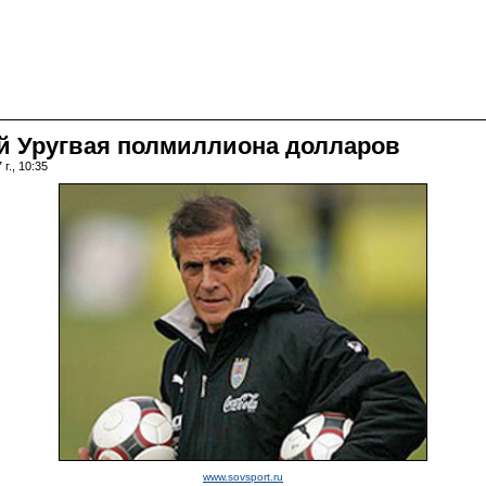
ой Уругвая полмиллиона долларов
г., 10:35
www.sovsport.ru