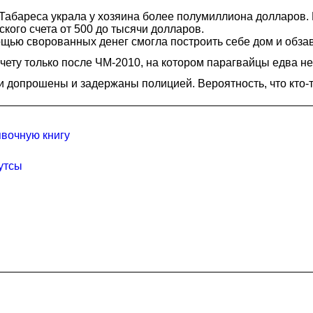
Табареса украла у хозяина более полумиллиона долларов. 
кого счета от 500 до тысячи долларов.
мощью сворованных денег смогла построить себе дом и обз
чету только после ЧМ-2010, на котором парагвайцы едва н
 допрошены и задержаны полицией. Вероятность, что кто-то 
явочную книгу
утсы