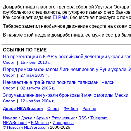
Домработница главного тренера сборной Уругвая Оскара 
футбольного специалиста, регулярно изымая с его банковс
Как сообщает издание
El Pais
, бесчестная прислуга с по
Табарес заметил необычное движение средств на своем с
В начале этой недели домработница, ее муж и сестра были
ССЫЛКИ ПО ТЕМЕ
На презентации в ЮАР у российской делегации украли за
Спорт
|
15 июня 2010 г.,
Перед римским финалом Лиги чемпионов у Руни украли б
Спорт
|
27 мая 2009 г.,
Неизвестные грабители похитили талисман "Челси"
Спорт
|
02 августа 2005 г.,
Злоумышленники украли бронзовый мяч с могилы Месхи
Спорт
|
12 ноября 2004 г.,
Досье NEWSru.com
::
Спорт
::
Футбол
::
Разное
Начало
•
Досье
•
Архив
•
Ежедневник
•
RSS
•
Telegram
NEWSru.co.il
•
В Москве
•
Инопресса
©
Новости NEWSru.com
2000-2026