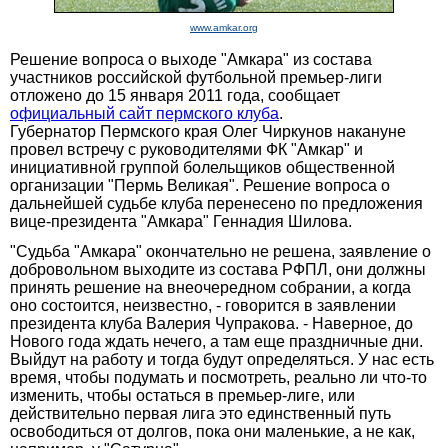
www.amkar.org
Решение вопроса о выходе "Амкара" из состава
участников российской футбольной премьер-лиги
отложено до 15 января 2011 года, сообщает
официальный сайт пермского клуба
.
Губернатор Пермского края Олег Чиркунов накануне
провел встречу с руководителями ФК "Амкар" и
инициативной группой болельщиков общественной
организации "Пермь Великая". Решение вопроса о
дальнейшей судьбе клуба перенесено по предложения
вице-президента "Амкара" Геннадия Шилова.
"Судьба "Амкара" окончательно не решена, заявление о
добровольном выходите из состава РФПЛ, они должны
принять решение на внеочередном собрании, а когда
оно состоится, неизвестно, - говорится в заявлении
президента клуба Валерия Чупракова. - Наверное, до
Нового года ждать нечего, а там еще праздничные дни.
Выйдут на работу и тогда будут определяться. У нас есть
время, чтобы подумать и посмотреть, реально ли что-то
изменить, чтобы остаться в премьер-лиге, или
действительно первая лига это единственный путь
освободиться от долгов, пока они маленькие, а не как,