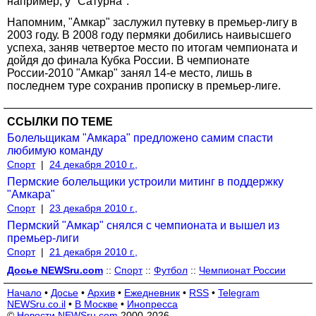
например, у "Сатурна".
Напомним, "Амкар" заслужил путевку в премьер-лигу в
2003 году. В 2008 году пермяки добились наивысшего
успеха, заняв четвертое место по итогам чемпионата и
дойдя до финала Кубка России. В чемпионате
России-2010 "Амкар" занял 14-е место, лишь в
последнем туре сохранив прописку в премьер-лиге.
ССЫЛКИ ПО ТЕМЕ
Болельщикам "Амкара" предложено самим спасти
любимую команду
Спорт
|
24 декабря 2010 г.,
Пермские болельщики устроили митинг в поддержку
"Амкара"
Спорт
|
23 декабря 2010 г.,
Пермский "Амкар" снялся с чемпионата и вышел из
премьер-лиги
Спорт
|
21 декабря 2010 г.,
Досье NEWSru.com
::
Спорт
::
Футбол
::
Чемпионат России
Начало
•
Досье
•
Архив
•
Ежедневник
•
RSS
•
Telegram
NEWSru.co.il
•
В Москве
•
Инопресса
©
Новости NEWSru.com
2000-2026