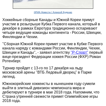
©РИА Новости / Алексей Куденко
Хоккейные сборные Канады и Южной Кореи примут
участие в розыгрыше Кубка Первого канала, который в
декабре в рамках Евротура традиционно оспаривают
четыре ведущие команды континента - России, Швеции,
Финляндии и Чехии.
"Сборная Южной Кореи примет участие в Кубке Первого
канала наряду с командами России, Финляндии, Чехии,
Швеции и Канады", - заявил агентству
"Р-Спорт"
первый
вице-президент Федерации хоккея России (ФХР) Роман
Ротенберг.
Турнир пройдет с 13-го по 17 декабря на льду
московской арены "ВТБ Ледовый дворец" в Парке
легенд.
Южнокорейские хоккеисты в нынешнем году сумели
выйти в элитный дивизион чемпионата мира и
дебютируют в турнире в мае 2018 года. Напомним, что
Страна утренней свежести примет Олимпийские игры
2018 года.