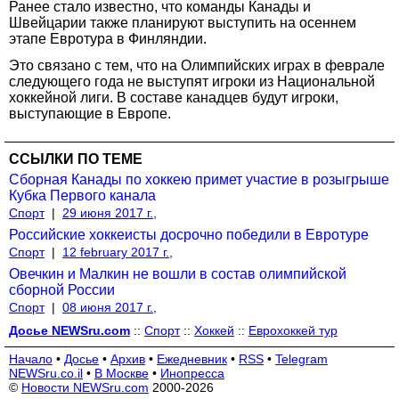
Ранее стало известно, что команды Канады и
Швейцарии также планируют выступить на осеннем
этапе Евротура в Финляндии.
Это связано с тем, что на Олимпийских играх в феврале
следующего года не выступят игроки из Национальной
хоккейной лиги. В составе канадцев будут игроки,
выступающие в Европе.
ССЫЛКИ ПО ТЕМЕ
Сборная Канады по хоккею примет участие в розыгрыше
Кубка Первого канала
Спорт
|
29 июня 2017 г.,
Российские хоккеисты досрочно победили в Евротуре
Спорт
|
12 february 2017 г.,
Овечкин и Малкин не вошли в состав олимпийской
сборной России
Спорт
|
08 июня 2017 г.,
Досье NEWSru.com
::
Спорт
::
Хоккей
::
Еврохоккей тур
Начало
•
Досье
•
Архив
•
Ежедневник
•
RSS
•
Telegram
NEWSru.co.il
•
В Москве
•
Инопресса
©
Новости NEWSru.com
2000-2026