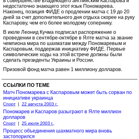
в совершенстве владеющего английским Каспарова и
недостаточно знающего этот язык Пономарева.
Наконец, позиция ФИДЕ о продлении матча с 19 до 20
дней за счет дополнительного дня отдыха скорее на руку
Каспарову, чем его более молодому сопернику.
В июле Леонид Кучма подписал распоряжение о
проведении в сентябре-октябре в Ялте матча за звание
чемпиона мира по шахматам между Пономаревым и
Каспаровым, поддержав инициативу ФИДЕ. Первые
символические ходы на этой встрече должны были
сделать президенты Украины и России.
Призовой фонд матча равен 1 миллиону долларов.
ССЫЛКИ ПО ТЕМЕ
Матч Пономарева с Каспаровым может быть сорван по
инициативе украинца
Спорт
|
22 августа 2003 г.,
Пономарев и Каспаров разыграют в Ялте миллион
долларов
Спорт
|
25 июля 2003 г.,
Процесс объединения шахматного мира вновь
застопорился