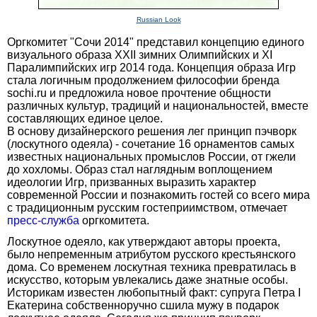
Russian Look
Оргкомитет "Сочи 2014" представил концепцию единого
визуального образа XXII зимних Олимпийских и XI
Паралимпийских игр 2014 года. Концепция образа Игр
стала логичным продолжением философии бренда
sochi.ru и предложила новое прочтение общности
различных культур, традиций и национальностей, вместе
составляющих единое целое.
В основу дизайнерского решения лег принцип пэчворк
(лоскутного одеяла) - сочетание 16 орнаментов самых
известных национальных промыслов России, от гжели
до хохломы. Образ стал наглядным воплощением
идеологии Игр, призванных выразить характер
современной России и познакомить гостей со всего мира
с традиционным русским гостеприимством, отмечает
пресс-служба
оргкомитета.
Лоскутное одеяло, как утверждают авторы проекта,
было непременным атрибутом русского крестьянского
дома. Со временем лоскутная техника превратилась в
искусство, которым увлекались даже знатные особы.
Историкам известен любопытный факт: супруга Петра I
Екатерина собственноручно сшила мужу в подарок