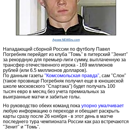
Архив NEWSru.com
Нападающий сборной России по футболу Павел
Погребняк перейдет из клуба "Томь" в питерский "Зенит"
за рекордную для премьер-лиги сумму, выплаченную за
трансфер отечественного игрока - 169 миллионов
рублей (или 6.5 миллионов долларов).
По данным газеты
"Комсомольская правда"
, сам "Слон"
(такое прозвище Погребняк получил еще в юношеской
школе московского "Спартака") будет получать 100
тысяч евро в месяц без учета премиальных за
выигранные матчи и забитые голы.
Но руководство обеих команд пока
упорно умалчивает
любую информацию о переходе и обещает раскрыть
карты сразу после 26 ноября - в этот день в матче
последнего тура чемпионата России как раз встречаются
"Зенит" и "Томь".