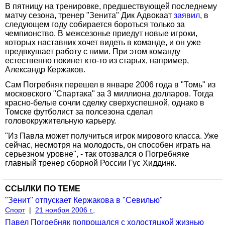
В пятницу на тренировке, предшествующей последнему
матчу сезона, тренер "Зенита" Дик Адвокаат
заявил
, в
следующем году собирается бороться только за
чемпионство. В межсезонье приедут новые игроки,
которых наставник хочет видеть в команде, и он уже
предвкушает работу с ними. При этом команду
естественно покинет кто-то из старых, например,
Александр Кержаков.
Сам Погребняк перешел в январе 2006 года в "Томь" из
московского "Спартака" за 3 миллиона долларов. Тогда
красно-белые сочли сделку сверхуспешной, однако в
Томске футболист за полсезона сделал
головокружительную карьеру.
"Из Павла может получиться игрок мирового класса. Уже
сейчас, несмотря на молодость, он способен играть на
серьезном уровне", - так отозвался о Погребняке
главный тренер сборной России Гус Хиддинк.
ССЫЛКИ ПО ТЕМЕ
"Зенит" отпускает Кержакова в "Севилью"
Спорт
|
21 ноября 2006 г.,
Павел Погребняк попрощался с холостяцкой жизнью