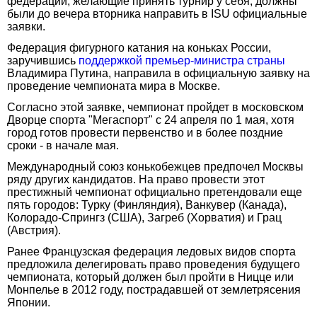
федерации, желающие принять турнир у себя, должны
были до вечера вторника направить в ISU официальные
заявки.
Федерация фигурного катания на коньках России,
заручившись
поддержкой премьер-министра страны
Владимира Путина, направила в официальную заявку на
проведение чемпионата мира в Москве.
Согласно этой заявке, чемпионат пройдет в московском
Дворце спорта "Мегаспорт" с 24 апреля по 1 мая, хотя
город готов провести первенство и в более поздние
сроки - в начале мая.
Международный союз конькобежцев предпочел Москвы
ряду других кандидатов. На право провести этот
престижный чемпионат официально претендовали еще
пять городов: Турку (Финляндия), Ванкувер (Канада),
Колорадо-Спрингз (США), Загреб (Хорватия) и Грац
(Австрия).
Ранее Французская федерация ледовых видов спорта
предложила делегировать право проведения будущего
чемпионата, который должен был пройти в Ницце или
Монпелье в 2012 году, пострадавшей от землетрясения
Японии.