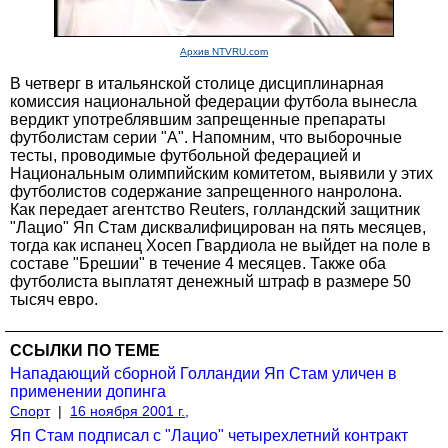
Архив NTVRU.com
В четверг в итальянской столице дисциплинарная
комиссия национальной федерации футбола вынесла
вердикт употреблявшим запрещенные препараты
футболистам серии "А". Напомним, что выборочные
тесты, проводимые футбольной федерацией и
Национальным олимпийским комитетом, выявили у этих
футболистов содержание запрещенного нанролона.
Как передает агентство Reuters, голландский защитник
"Лацио" Яп Стам дисквалифицирован на пять месяцев,
тогда как испанец Хосеп Гвардиола не выйдет на поле в
составе "Брешии" в течение 4 месяцев. Также оба
футболиста выплатят денежный штраф в размере 50
тысяч евро.
ССЫЛКИ ПО ТЕМЕ
Нападающий сборной Голландии Яп Стам уличен в
применении допинга
Спорт
|
16 ноября 2001 г.,
Яп Стам подписал с "Лацио" четырехлетний контракт