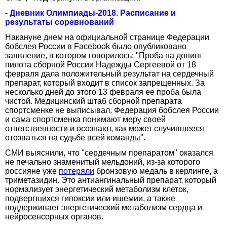
-
Дневник Олимпиады-2018. Расписание и
результаты соревнований
Накануне днем на официальной странице Федерации
бобслея России в Facebook было опубликовано
заявление, в котором говорилось: "Проба на допинг
пилота сборной России Надежды Сергеевой от 18
февраля дала положительный результат на сердечный
препарат, который входит в список запрещенных. За
несколько дней до этого 13 февраля ее проба была
чистой. Медицинский штаб сборной препарата
спортсменке не выписывал. Федерация бобслея России
и сама спортсменка понимают меру своей
ответственности и осознают, как может случившееся
отозваться на судьбе всей команды".
СМИ выяснили, что "сердечным препаратом" оказался
не печально знаменитый мельдоний, из-за которого
россияне уже
потеряли
бронзовую медаль в керлинге, а
триметазидин. Это антиангинальный препарат, который
нормализует энергетический метаболизм клеток,
подвергшихся гипоксии или ишемии, а также
поддерживает энергетический метаболизм сердца и
нейросенсорных органов.