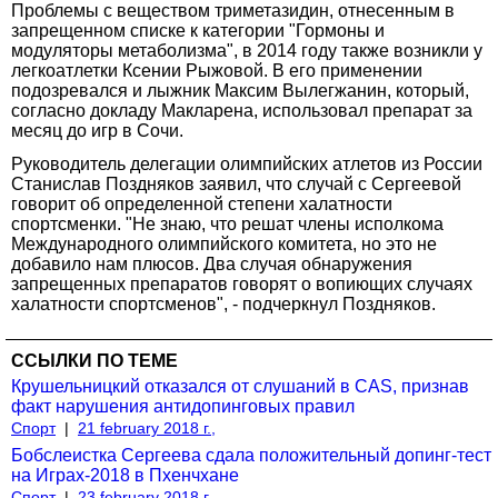
Проблемы с веществом триметазидин, отнесенным в
запрещенном списке к категории "Гормоны и
модуляторы метаболизма", в 2014 году также возникли у
легкоатлетки Ксении Рыжовой. В его применении
подозревался и лыжник Максим Вылегжанин, который,
согласно докладу Макларена, использовал препарат за
месяц до игр в Сочи.
Руководитель делегации олимпийских атлетов из России
Станислав Поздняков заявил, что случай с Сергеевой
говорит об определенной степени халатности
спортсменки. "Не знаю, что решат члены исполкома
Международного олимпийского комитета, но это не
добавило нам плюсов. Два случая обнаружения
запрещенных препаратов говорят о вопиющих случаях
халатности спортсменов", - подчеркнул Поздняков.
ССЫЛКИ ПО ТЕМЕ
Крушельницкий отказался от слушаний в CAS, признав
факт нарушения антидопинговых правил
Спорт
|
21 february 2018 г.,
Бобслеистка Сергеева сдала положительный допинг-тест
на Играх-2018 в Пхенчхане
Спорт
|
23 february 2018 г.,