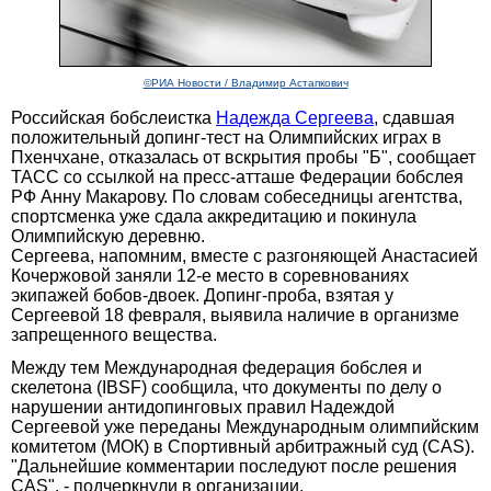
©РИА Новости / Владимир Астапкович
Российская бобслеистка
Надежда Сергеева
, сдавшая
положительный допинг-тест на Олимпийских играх в
Пхенчхане, отказалась от вскрытия пробы "Б", сообщает
ТАСС со ссылкой на пресс-атташе Федерации бобслея
РФ Анну Макарову. По словам собеседницы агентства,
спортсменка уже сдала аккредитацию и покинула
Олимпийскую деревню.
Сергеева, напомним, вместе с разгоняющей Анастасией
Кочержовой заняли 12-е место в соревнованиях
экипажей бобов-двоек. Допинг-проба, взятая у
Сергеевой 18 февраля, выявила наличие в организме
запрещенного вещества.
Между тем Международная федерация бобслея и
скелетона (IBSF) сообщила, что документы по делу о
нарушении антидопинговых правил Надеждой
Сергеевой уже переданы Международным олимпийским
комитетом (МОК) в Спортивный арбитражный суд (CAS).
"Дальнейшие комментарии последуют после решения
CAS", - подчеркнули в организации.