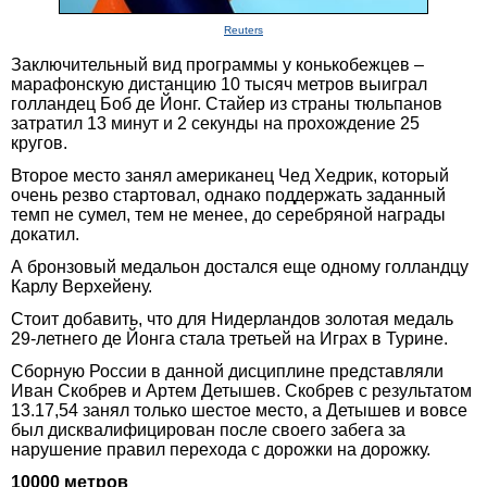
Reuters
Заключительный вид программы у конькобежцев –
марафонскую дистанцию 10 тысяч метров выиграл
голландец Боб де Йонг. Стайер из страны тюльпанов
затратил 13 минут и 2 секунды на прохождение 25
кругов.
Второе место занял американец Чед Хедрик, который
очень резво стартовал, однако поддержать заданный
темп не сумел, тем не менее, до серебряной награды
докатил.
А бронзовый медальон достался еще одному голландцу
Карлу Верхейену.
Стоит добавить, что для Нидерландов золотая медаль
29-летнего де Йонга стала третьей на Играх в Турине.
Сборную России в данной дисциплине представляли
Иван Скобрев и Артем Детышев. Скобрев с результатом
13.17,54 занял только шестое место, а Детышев и вовсе
был дисквалифицирован после своего забега за
нарушение правил перехода с дорожки на дорожку.
10000 метров