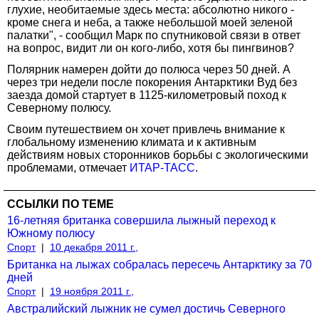
глухие, необитаемые здесь места: абсолютно никого -
кроме снега и неба, а также небольшой моей зеленой
палатки", - сообщил Марк по спутниковой связи в ответ
на вопрос, видит ли он кого-либо, хотя бы пингвинов?
Полярник намерен дойти до полюса через 50 дней. А
через три недели после покорения Антарктики Вуд без
заезда домой стартует в 1125-километровый поход к
Северному полюсу.
Своим путешествием он хочет привлечь внимание к
глобальному изменению климата и к активным
действиям новых сторонников борьбы с экологическими
проблемами, отмечает
ИТАР-ТАСС
.
ССЫЛКИ ПО ТЕМЕ
16-летняя британка совершила лыжный переход к
Южному полюсу
Спорт
|
10 декабря 2011 г.,
Британка на лыжах собралась пересечь Антарктику за 70
дней
Спорт
|
19 ноября 2011 г.,
Австралийский лыжник не сумел достичь Северного