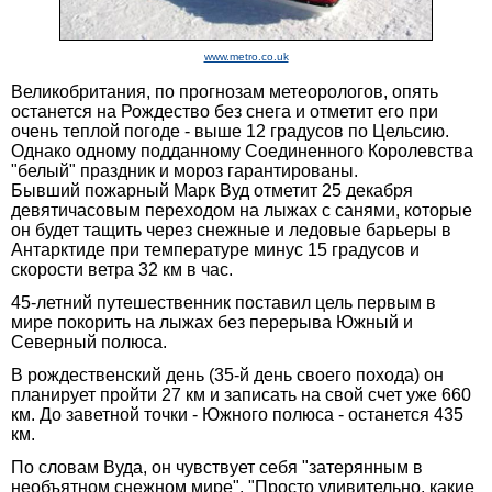
www.metro.co.uk
Великобритания, по прогнозам метеорологов, опять
останется на Рождество без снега и отметит его при
очень теплой погоде - выше 12 градусов по Цельсию.
Однако одному подданному Соединенного Королевства
"белый" праздник и мороз гарантированы.
Бывший пожарный Марк Вуд отметит 25 декабря
девятичасовым переходом на лыжах с санями, которые
он будет тащить через снежные и ледовые барьеры в
Антарктиде при температуре минус 15 градусов и
скорости ветра 32 км в час.
45-летний путешественник поставил цель первым в
мире покорить на лыжах без перерыва Южный и
Северный полюса.
В рождественский день (35-й день своего похода) он
планирует пройти 27 км и записать на свой счет уже 660
км. До заветной точки - Южного полюса - останется 435
км.
По словам Вуда, он чувствует себя "затерянным в
необъятном снежном мире". "Просто удивительно, какие