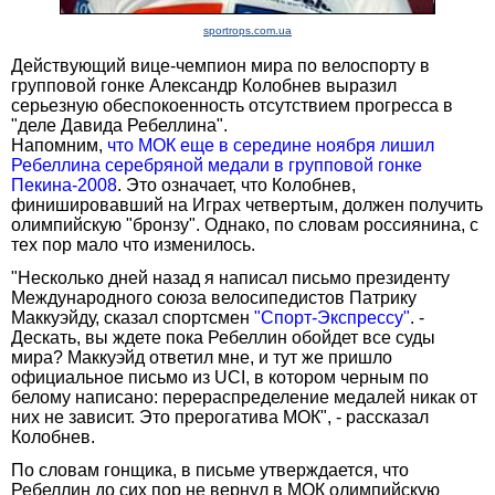
sportrops.com.ua
Действующий вице-чемпион мира по велоспорту в
групповой гонке Александр Колобнев выразил
серьезную обеспокоенность отсутствием прогресса в
"деле Давида Ребеллина".
Напомним,
что МОК еще в середине ноября лишил
Ребеллина серебряной медали в групповой гонке
Пекина-2008
. Это означает, что Колобнев,
финишировавший на Играх четвертым, должен получить
олимпийскую "бронзу". Однако, по словам россиянина, с
тех пор мало что изменилось.
"Несколько дней назад я написал письмо президенту
Международного союза велосипедистов Патрику
Маккуэйду, сказал спортсмен
"Спорт-Экспрессу"
. -
Дескать, вы ждете пока Ребеллин обойдет все суды
мира? Маккуэйд ответил мне, и тут же пришло
официальное письмо из UCI, в котором черным по
белому написано: перераспределение медалей никак от
них не зависит. Это прерогатива МОК", - рассказал
Колобнев.
По словам гонщика, в письме утверждается, что
Ребеллин до сих пор не вернул в МОК олимпийскую