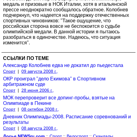
медаль и призовые в НОК Италии, хотя в итальянской
прессе неоднократно сообщалось обратное. Колобнев
подчеркнул, что надеется на поддержку отечественных
спортивных чиновников: "Такое ощущение, что
российская сторона вовсе не беспокоится о судьбе
олимпийской медали. В данной истории я пытаюсь
разобраться в одиночестве. Надеюсь, что ситуация
изменится".
ССЫЛКИ ПО ТЕМЕ
Александр Колобнев едва не докатил до пьедестала
Спорт
|
09 августа 2008 г.,
ОКР проиграл "дело Екимова" в Спортивном
арбитражном суде
Спорт
|
28 июня 2006 г.,
МОК перепроверит все допинг-пробы, взятые на
Олимпиаде в Пекине
Спорт
|
08 октября 2008 г.,
Дневник Олимпиады-2008. Расписание соревнований и
результаты
Спорт
|
08 августа 2008 г.,
Досье NEWSru.com
::
Спорт
::
Велоспорт
::
Скандалы