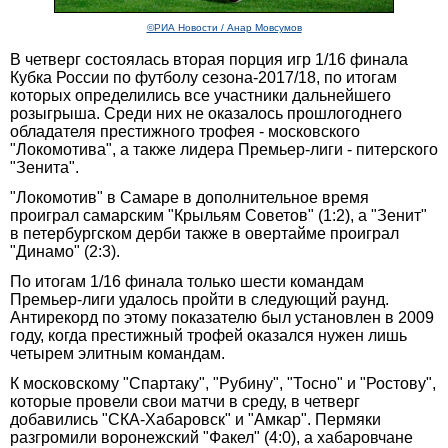
©РИА Новости / Анар Мовсумов
В четверг состоялась вторая порция игр 1/16 финала
Кубка России по футболу сезона-2017/18, по итогам
которых определились все участники дальнейшего
розыгрыша. Среди них не оказалось прошлогоднего
обладателя престижного трофея - московского
"Локомотива", а также лидера Премьер-лиги - питерского
"Зенита".
"Локомотив" в Самаре в дополнительное время
проиграл самарским "Крыльям Советов" (1:2), а "Зенит"
в петербургском дерби также в овертайме проиграл
"Динамо" (2:3).
По итогам 1/16 финала только шести командам
Премьер-лиги удалось пройти в следующий раунд.
Антирекорд по этому показателю был установлен в 2009
году, когда престижный трофей оказался нужен лишь
четырем элитным командам.
К московскому "Спартаку", "Рубину", "Тосно" и "Ростову",
которые провели свои матчи в среду, в четверг
добавились "СКА-Хабаровск" и "Амкар". Пермяки
разгромили воронежский "Факел" (4:0), а хабаровчане