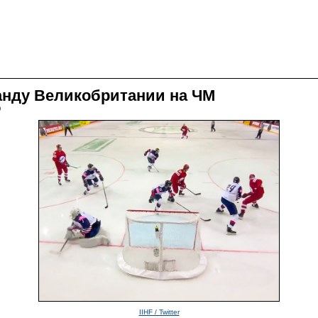
анду Великобритании на ЧМ
0
IIHF / Twitter