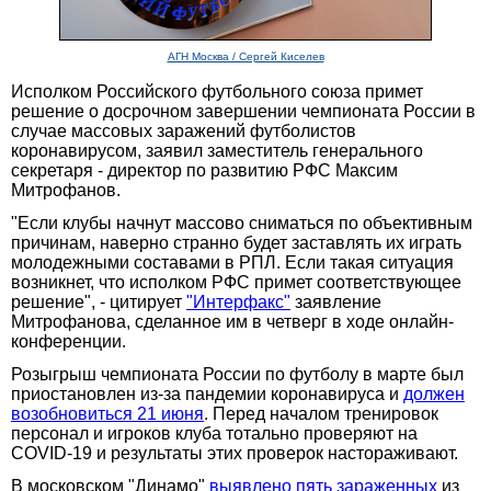
АГН Москва / Сергей Киселев
Исполком Российского футбольного союза примет
решение о досрочном завершении чемпионата России в
случае массовых заражений футболистов
коронавирусом, заявил заместитель генерального
секретаря - директор по развитию РФС Максим
Митрофанов.
"Если клубы начнут массово сниматься по объективным
причинам, наверно странно будет заставлять их играть
молодежными составами в РПЛ. Если такая ситуация
возникнет, что исполком РФС примет соответствующее
решение", - цитирует
"Интерфакс"
заявление
Митрофанова, сделанное им в четверг в ходе онлайн-
конференции.
Розыгрыш чемпионата России по футболу в марте был
приостановлен из-за пандемии коронавируса и
должен
возобновиться 21 июня
. Перед началом тренировок
персонал и игроков клуба тотально проверяют на
COVID-19 и результаты этих проверок настораживают.
В московском "Динамо"
выявлено пять зараженных
из