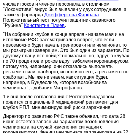
числа игроков и членов персонала, в столичном
"Локомотиве" вирус был выявлен у двух сотрудников, а
также у форварда
Джефферсона Фарфана
.
Положительный тест получил защитник казанского
"Рубина"
Константин Плиев
.
"На собрании клубов в конце апреля - начале мая и на
исполкоме РФС рассматривался вопрос, что если
невозможно будет начать тренировки или чемпионат, то
мы розыгрыш завершим. Это был один из вариантов. По
другому плану, все пойдет нормально, но, вдруг, в клубах
по 70 процентов игроков вдруг заболели коронавирусом,
потому что, например, они отказались выполнять
регламент или, наоборот, исполняют его, а регламент не
сработал... Мы же не знаем, как ситуация будет,
например, в Бундеслиге, которая возобновила
чемпионат", - добавил Митрофанов.
1 июня после согласования с Роспортебнадзором
появится специальный медицинский регламент для
клубов РПЛ, минимизирующий риски заражения.
Директор по развитию РФС также объявил, что дата 28
июня остается запасным вариантом возобновления
чемпионата на случай изменения ситуации с
коронавирусом. Финиш чемпионата запланирован на 22