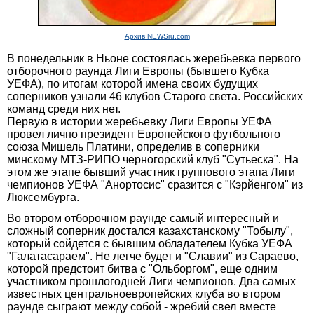
Архив NEWSru.com
В понедельник в Ньоне состоялась жеребьевка первого
отборочного раунда Лиги Европы (бывшего Кубка
УЕФА), по итогам которой имена своих будущих
соперников узнали 46 клубов Старого света. Российских
команд среди них нет.
Первую в истории жеребьевку Лиги Европы УЕФА
провел лично президент Европейского футбольного
союза Мишель Платини, определив в соперники
минскому МТЗ-РИПО черногорский клуб "Сутьеска". На
этом же этапе бывший участник группового этапа Лиги
чемпионов УЕФА "Анортосис" сразится с "Кэрйенгом" из
Люксембурга.
Во втором отборочном раунде самый интересный и
сложный соперник достался казахстанскому "Тобылу",
который сойдется с бывшим обладателем Кубка УЕФА
"Галатасараем". Не легче будет и "Славии" из Сараево,
которой предстоит битва с "Ольборгом", еще одним
участником прошлогодней Лиги чемпионов. Два самых
известных центральноевропейских клуба во втором
раунде сыграют между собой - жребий свел вместе