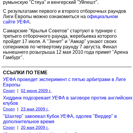
румынскую "Стяуа" и венгерский "Уйпешт".
С результатами первого и второго отборочных раундов
Лиги Европы можно ознакомиться на
официальном
сайте УЕФА
.
Самарские "Крылья Советов" стартуют в турнире с
третьего отборочного раунда, жеребьевка которого
пройдет 17 июля. А "Зенит" и "Амкар" узнают своих
соперников по четвертому раунду 7 августа. Финал
нынешнего розыгрыша 12 мая 2010 года примет "Арена
Гамбург".
ССЫЛКИ ПО ТЕМЕ
УЕФА проведет эксперимент с пятью арбитрами в Лиге
Европы
Спорт
|
02 июня 2009 г.,
Хиддинк подозревает УЕФА в заговоре против английских
клубов
Спорт
|
23 мая 2009 г.,
"Шахтер" завоевал Кубок УЕФА, одолев "Вердер" в
дополнительное время
Спорт
|
20 мая 2009 г.,