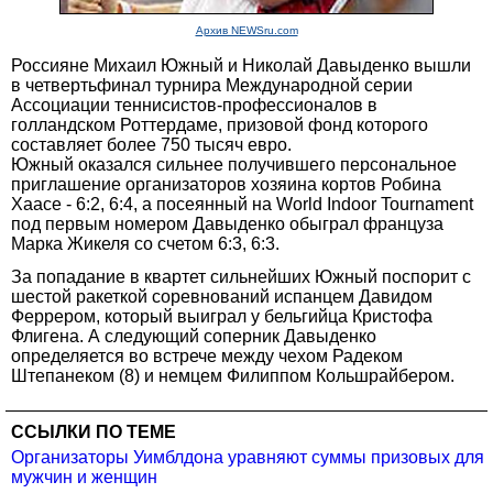
Архив NEWSru.com
Россияне Михаил Южный и Николай Давыденко вышли
в четвертьфинал турнира Международной серии
Ассоциации теннисистов-профессионалов в
голландском Роттердаме, призовой фонд которого
составляет более 750 тысяч евро.
Южный оказался сильнее получившего персональное
приглашение организаторов хозяина кортов Робина
Хаасе - 6:2, 6:4, а посеянный на World Indoor Tournament
под первым номером Давыденко обыграл француза
Марка Жикеля со счетом 6:3, 6:3.
За попадание в квартет сильнейших Южный поспорит с
шестой ракеткой соревнований испанцем Давидом
Феррером, который выиграл у бельгийца Кристофа
Флигена. А следующий соперник Давыденко
определяется во встрече между чехом Радеком
Штепанеком (8) и немцем Филиппом Кольшрайбером.
ССЫЛКИ ПО ТЕМЕ
Организаторы Уимблдона уравняют суммы призовых для
мужчин и женщин