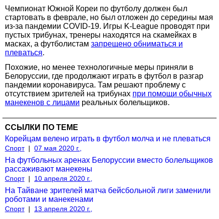
Чемпионат Южной Кореи по футболу должен был
стартовать в феврале, но был отложен до середины мая
из-за пандемии COVID-19. Игры K-League проводят при
пустых трибунах, тренеры находятся на скамейках в
масках, а футболистам
запрещено обниматься и
плеваться
.
Похожие, но менее технологичные меры приняли в
Белоруссии, где продолжают играть в футбол в разгар
пандемии коронавируса. Там решают проблему с
отсутствием зрителей на трибунах
при помощи обычных
манекенов с лицами
реальных болельщиков.
ССЫЛКИ ПО ТЕМЕ
Корейцам велено играть в футбол молча и не плеваться
Спорт
|
07 мая 2020 г.,
На футбольных аренах Белоруссии вместо болельщиков
рассаживают манекены
Спорт
|
10 апреля 2020 г.,
На Тайване зрителей матча бейсбольной лиги заменили
роботами и манекенами
Спорт
|
13 апреля 2020 г.,