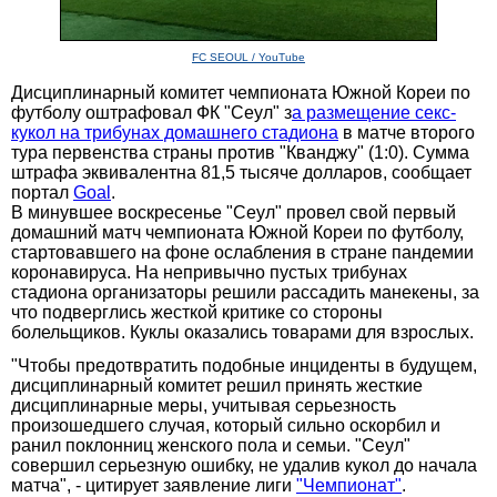
FC SEOUL / YouTube
Дисциплинарный комитет чемпионата Южной Кореи по
футболу оштрафовал ФК "Сеул" з
а размещение секс-
кукол на трибунах домашнего стадиона
в матче второго
тура первенства страны против "Кванджу" (1:0). Сумма
штрафа эквивалентна 81,5 тысяче долларов, сообщает
портал
Goal
.
В минувшее воскресенье "Сеул" провел свой первый
домашний матч чемпионата Южной Кореи по футболу,
стартовавшего на фоне ослабления в стране пандемии
коронавируса. На непривычно пустых трибунах
стадиона организаторы решили рассадить манекены, за
что подверглись жесткой критике со стороны
болельщиков. Куклы оказались товарами для взрослых.
"Чтобы предотвратить подобные инциденты в будущем,
дисциплинарный комитет решил принять жесткие
дисциплинарные меры, учитывая серьезность
произошедшего случая, который сильно оскорбил и
ранил поклонниц женского пола и семьи. "Сеул"
совершил серьезную ошибку, не удалив кукол до начала
матча", - цитирует заявление лиги
"Чемпионат"
.