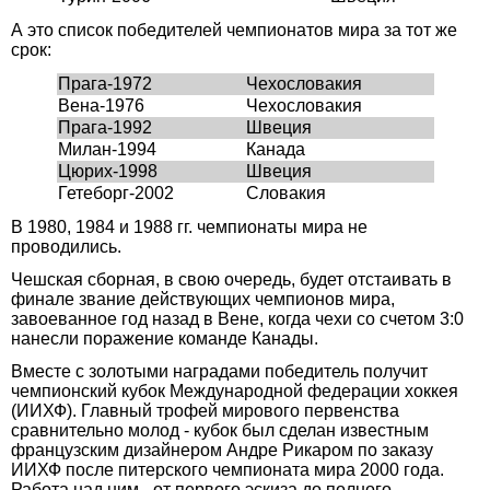
А это список победителей чемпионатов мира за тот же
срок:
Прага-1972
Чехословакия
Вена-1976
Чехословакия
Прага-1992
Швеция
Милан-1994
Канада
Цюрих-1998
Швеция
Гетеборг-2002
Словакия
В 1980, 1984 и 1988 гг. чемпионаты мира не
проводились.
Чешская сборная, в свою очередь, будет отстаивать в
финале звание действующих чемпионов мира,
завоеванное год назад в Вене, когда чехи со счетом 3:0
нанесли поражение команде Канады.
Вместе с золотыми наградами победитель получит
чемпионский кубок Международной федерации хоккея
(ИИХФ). Главный трофей мирового первенства
сравнительно молод - кубок был сделан известным
французским дизайнером Андре Рикаром по заказу
ИИХФ после питерского чемпионата мира 2000 года.
Работа над ним - от первого эскиза до полного