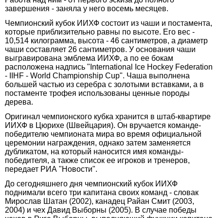
завершения - заняла у него восемь месяцев.
Чемпионский кубок ИИХФ состоит из чаши и постамента,
которые приблизительно равны по высоте. Его вес -
10,514 килограмма, высота - 46 сантиметров, а диаметр
чаши составляет 26 сантиметров. У основания чаши
выгравирована эмблема ИИХФ, а по ее бокам
расположена надпись "International Ice Hockey Federation
- IIHF - World Championship Cup". Чаша выполнена
большей частью из серебра с золотыми вставками, а в
постаменте трофея использованы ценные породы
дерева.
Оригинал чемпионского кубка хранится в штаб-квартире
ИИХФ в Цюрихе (Швейцария). Он вручается команде-
победителю чемпионата мира во время официальной
церемонии награждения, однако затем заменяется
дубликатом, на который наносится имя команды-
победителя, а также список ее игроков и тренеров,
передает РИА "Новости".
До сегодняшнего дня чемпионский кубок ИИХФ
поднимали всего три капитана своих команд - словак
Мирослав Шатан (2002), канадец Райан Смит (2003,
2004) и чех Давид Выборны (2005). В случае победы