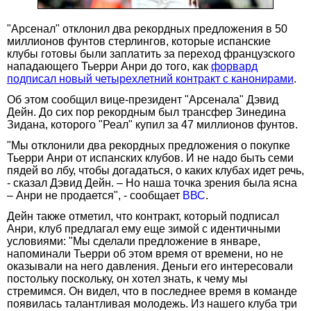
"Арсенал" отклонил два рекордных предложения в 50
миллионов фунтов стерлингов, которые испанские
клубы готовы были заплатить за переход французского
нападающего Тьерри Анри до того, как
форвард
подписал новый четырехлетний контракт с канонирами
.
Об этом сообщил вице-президент "Арсенала" Дэвид
Дейн. До сих пор рекордным был трансфер Зинедина
Зидана, которого "Реал" купил за 47 миллионов фунтов.
"Мы отклонили два рекордных предложения о покупке
Тьерри Анри от испанских клубов. И не надо быть семи
пядей во лбу, чтобы догадаться, о каких клубах идет речь,
- сказал Дэвид Дейн. – Но наша точка зрения была ясна
– Анри не продается", - сообщает
ВВС
.
Дейн также отметил, что контракт, который подписал
Анри, клуб предлагал ему еще зимой с идентичными
условиями: "Мы сделали предложение в январе,
напоминали Тьерри об этом время от времени, но не
оказывали на него давления. Деньги его интересовали
постольку поскольку, он хотел знать, к чему мы
стремимся. Он видел, что в последнее время в команде
появилась талантливая молодежь. Из нашего клуба три