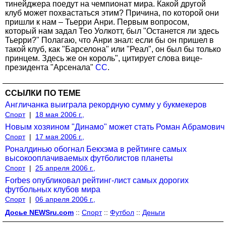
тинейджера поедут на чемпионат мира. Какой другой
клуб может похвастаться этим? Причина, по которой они
пришли к нам – Тьерри Анри. Первым вопросом,
который нам задал Тео Уолкотт, был "Останется ли здесь
Тьерри?" Полагаю, что Анри знал: если бы он пришел в
такой клуб, как "Барселона" или "Реал", он был бы только
принцем. Здесь же он король", цитирует слова вице-
президента "Арсенала"
СС
.
ССЫЛКИ ПО ТЕМЕ
Англичанка выиграла рекордную сумму у букмекеров
Спорт
|
18 мая 2006 г.,
Новым хозяином "Динамо" может стать Роман Абрамович
Спорт
|
17 мая 2006 г.,
Роналдинью обогнал Бекхэма в рейтинге самых
высокооплачиваемых футболистов планеты
Спорт
|
25 апреля 2006 г.,
Forbes опубликовал рейтинг-лист самых дорогих
футбольных клубов мира
Спорт
|
06 апреля 2006 г.,
Досье NEWSru.com
::
Спорт
::
Футбол
::
Деньги