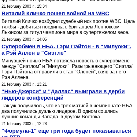
21 february 2003 г., 15:34
Виталий Кличко пошел войной на WBC
Виталий Кличко возбудил судебный иск против WBC. Цель
тяжбы - добиться поединка с британцем Ленноксом
Льюисом за титул чемпиона мира в супертяжелом весе.
21 february 2003 г., 14:05
Суперобмен в НБА. Гэри Пэйтон - в "Милуоки",
а Рэй Аллен в "Сиэтле"
Минувшей ночью НБА потрясла новость о суперобмене
между "Сиэтлом" и "Милуоки". Разыгрывающего "Сиэтла"
Гэри Пэйтона отправили в стан "Оленей", взяв за него
Рэя Аллена.
21 february 2003 г., 13:21
"Нью-Джерси" и "Даллас" выиграли в дерби
лидеров конференций
Так уж получилось, что из трех матчей в чемпионате НБА
два получились дуэлью лидеров. В одном сошлись
лучшие команды Запада, в другом Востока.
21 february 2003 г., 12:28
"Формула-1" еще три года будет показываться