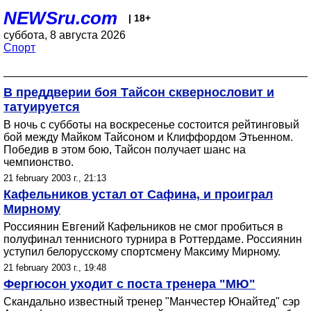
NEWSru.com
| 18+
суббота, 8 августа 2026
Спорт
В преддверии боя Тайсон сквернословит и
татуируется
В ночь с субботы на воскресенье состоится рейтинговый
бой между Майком Тайсоном и Клиффордом Этьенном.
Победив в этом бою, Тайсон получает шанс на
чемпионство.
21 february 2003 г., 21:13
Кафельников устал от Сафина, и проиграл
Мирному
Россиянин Евгений Кафельников не смог пробиться в
полуфинал теннисного турнира в Роттердаме. Россиянин
уступил белорусскому спортсмену Максиму Мирному.
21 february 2003 г., 19:48
Фергюсон уходит с поста тренера "МЮ"
Скандально известный тренер "Манчестер Юнайтед" сэр