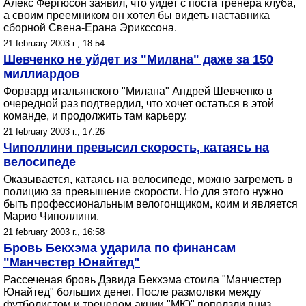
Алекс Фергюсон заявил, что уйдет с поста тренера клуба,
а своим преемником он хотел бы видеть наставника
сборной Свена-Ерана Эрикссона.
21 february 2003 г., 18:54
Шевченко не уйдет из "Милана" даже за 150
миллиардов
Форвард итальянского "Милана" Андрей Шевченко в
очередной раз подтвердил, что хочет остаться в этой
команде, и продолжить там карьеру.
21 february 2003 г., 17:26
Чиполлини превысил скорость, катаясь на
велосипеде
Оказывается, катаясь на велосипеде, можно загреметь в
полицию за превышение скорости. Но для этого нужно
быть профессиональным велогонщиком, коим и является
Марио Чиполлини.
21 february 2003 г., 16:58
Бровь Бекхэма ударила по финансам
"Манчестер Юнайтед"
Рассеченая бровь Дэвида Бекхэма стоила "Манчестер
Юнайтед" больших денег. После размолвки между
футболистом и тренером акции "МЮ" поползли вниз.