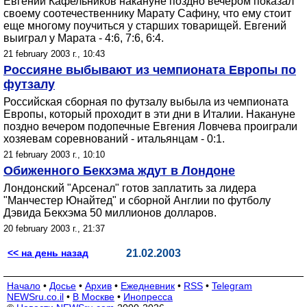
Евгений Кафельников накануне поздно вечером показал
своему соотечественнику Марату Сафину, что ему стоит
еще многому поучиться у старших товарищей. Евгений
выиграл у Марата - 4:6, 7:6, 6:4.
21 february 2003 г., 10:43
Россияне выбывают из чемпионата Европы по
футзалу
Российская сборная по футзалу выбыла из чемпионата
Европы, который проходит в эти дни в Италии. Накануне
поздно вечером подопечные Евгения Ловчева проиграли
хозяевам соревнований - итальянцам - 0:1.
21 february 2003 г., 10:10
Обиженного Бекхэма ждут в Лондоне
Лондонский "Арсенал" готов заплатить за лидера
"Манчестер Юнайтед" и сборной Англии по футболу
Дэвида Бекхэма 50 миллионов долларов.
20 february 2003 г., 21:37
<< на день назад
21.02.2003
Начало
•
Досье
•
Архив
•
Ежедневник
•
RSS
•
Telegram
NEWSru.co.il
•
В Москве
•
Инопресса