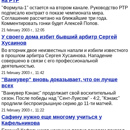
на РТР
"Формула-1" остается на втором канале. Руководство РТР
подписало контракт о показе чемпионата мира.
Соглашение рассчитано на ближайшие три года.
Комментировать гонки будет Алексей Попов.
21 february 2003 г., 12:05
У своего дома избит бывший арбитр Сергей
Хусаинов
Во вторник двое неизвестных напали и избили известного
в прошлом арбитра Сергея Хусаинова. Нападение
совершено в связи с его профессиональной
деятельностью.
21 february 2003 г., 11:42
"Ванкувер" вновь доказывает, что он лучше
всех
"Ванкувер Кэнакс" продолжает свой восхитительный
сезон. После победы над "Сент-Луисом" - 4:2, "Кэнакс"
продлили беспроигрышную серию до 11-ти матчей.
21 february 2003 г., 11:22
Сафину нужно еще многому учиться у
Кафельникова