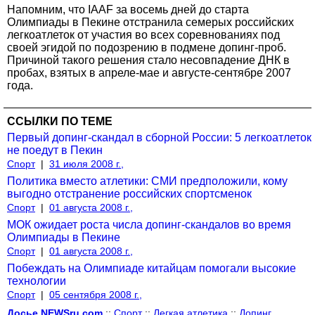
Напомним, что IAAF за восемь дней до старта
Олимпиады в Пекине отстранила семерых российских
легкоатлеток от участия во всех соревнованиях под
своей эгидой по подозрению в подмене допинг-проб.
Причиной такого решения стало несовпадение ДНК в
пробах, взятых в апреле-мае и августе-сентябре 2007
года.
ССЫЛКИ ПО ТЕМЕ
Первый допинг-скандал в сборной России: 5 легкоатлеток
не поедут в Пекин
Спорт
|
31 июля 2008 г.,
Политика вместо атлетики: СМИ предположили, кому
выгоднo отстранение российских спортсменок
Спорт
|
01 августа 2008 г.,
МОК ожидает роста числа допинг-скандалов во время
Олимпиады в Пекине
Спорт
|
01 августа 2008 г.,
Побеждать на Олимпиаде китайцам помогали высокие
технологии
Спорт
|
05 сентября 2008 г.,
Досье NEWSru.com
::
Спорт
::
Легкая атлетика
::
Допинг