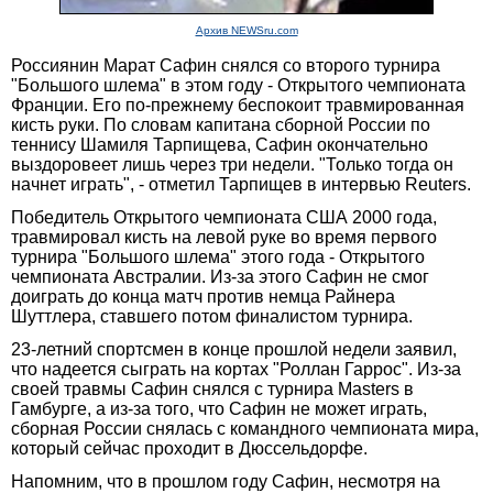
Архив NEWSru.com
Россиянин Марат Сафин снялся со второго турнира
"Большого шлема" в этом году - Открытого чемпионата
Франции. Его по-прежнему беспокоит травмированная
кисть руки. По словам капитана сборной России по
теннису Шамиля Тарпищева, Сафин окончательно
выздоровеет лишь через три недели. "Только тогда он
начнет играть", - отметил Тарпищев в интервью Reuters.
Победитель Открытого чемпионата США 2000 года,
травмировал кисть на левой руке во время первого
турнира "Большого шлема" этого года - Открытого
чемпионата Австралии. Из-за этого Сафин не смог
доиграть до конца матч против немца Райнера
Шуттлера, ставшего потом финалистом турнира.
23-летний спортсмен в конце прошлой недели заявил,
что надеется сыграть на кортах "Роллан Гаррос". Из-за
своей травмы Сафин снялся с турнира Masters в
Гамбурге, а из-за того, что Сафин не может играть,
сборная России снялась с командного чемпионата мира,
который сейчас проходит в Дюссельдорфе.
Напомним, что в прошлом году Сафин, несмотря на