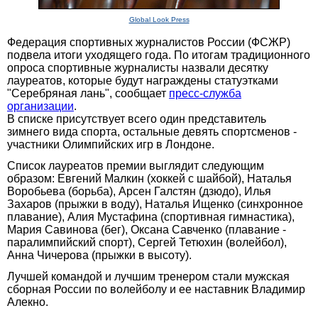
Global Look Press
Федерация спортивных журналистов России (ФСЖР)
подвела итоги уходящего года. По итогам традиционного
опроса спортивные журналисты назвали десятку
лауреатов, которые будут награждены статуэтками
"Серебряная лань", сообщает
пресс-служба
организации
.
В списке присутствует всего один представитель
зимнего вида спорта, остальные девять спортсменов -
участники Олимпийских игр в Лондоне.
Список лауреатов премии выглядит следующим
образом: Евгений Малкин (хоккей с шайбой), Наталья
Воробьева (борьба), Арсен Галстян (дзюдо), Илья
Захаров (прыжки в воду), Наталья Ищенко (синхронное
плавание), Алия Мустафина (спортивная гимнастика),
Мария Савинова (бег), Оксана Савченко (плавание -
паралимпийский спорт), Сергей Тетюхин (волейбол),
Анна Чичерова (прыжки в высоту).
Лучшей командой и лучшим тренером стали мужская
сборная России по волейболу и ее наставник Владимир
Алекно.