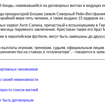
 банды, наживавшейся на договорных матчах в ведущих е
года прокуратурой Бохума (земля Северный Рейн-Вестфалия
крайней мере пять человек, а также выдано 15 ордеров на 
ных хорват Анте Сапина, причастный к вспыхнувшему в Гер
3 месяца тюремного заключения. Арестован также его брат 
ие в европейском футболе, могут быть замешаны до двухс
 выплаты игрокам, тренерам, судьям, официальным лицам и
нничества на ставках в тотализаторе", - говорится в зая
портивных чиновников
о своей невиновности
просто список матчей
ог быть договорным