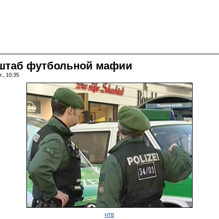
 штаб футбольной мафии
., 10:35
НТВ