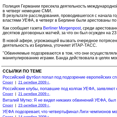
Полиция Германии пресекла деятельность международной
в четверг немецкие СМИ.
В результате расследования, проводившегося с начала 
властями УЕФА, в четверг в Берлине были арестованы по 
Как сообщает газета
Berliner Morgenpost
, среди арестован
десятков договорных матчей, за что он был осужден на 2
В новой афере, угрожающей вызвать очередное потрясен
деятельность из Берлина, уточняет ИТАР-ТАСС.
"Обвиняемые подозреваются в том, что они осуществляли
манипулированию играми. Банда действовала в целях моше
ССЫЛКИ ПО ТЕМЕ
Российский футбол попал под подозрение европейских с
Спорт
|
21 октября 2009 г.,
Российские клубы, попавшие под колпак УЕФА, заявляют 
Спорт
|
21 октября 2009 г.,
Виталий Мутко: Я не видел никаких обвинений УЕФА, был 
Спорт
|
23 октября 2009 г.,
УЕФА подозревает, что четвертьфинал Лиги чемпионов м
Спорт
|
14 октября 2009 г.,