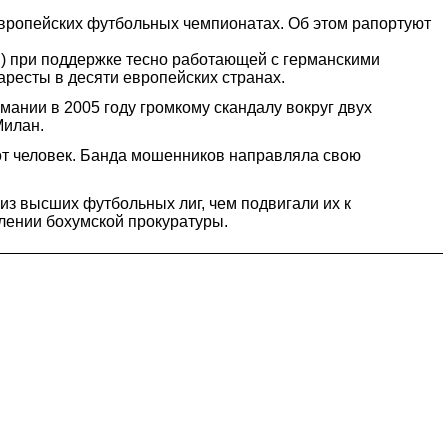
вропейских футбольных чемпионатах. Об этом рапортуют
) при поддержке тесно работающей с германскими
аресты в десяти европейских странах.
мании в 2005 году громкому скандалу вокруг двух
Милан.
от человек. Банда мошенников направляла свою
з высших футбольных лиг, чем подвигали их к
влении бохумской прокуратуры.